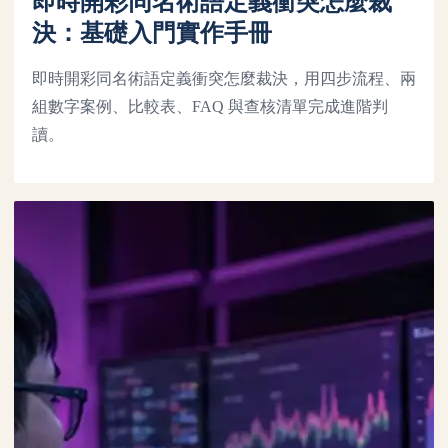
即時開彩同名術語定義衝突怎麼裁
決：基礎入門實作手冊
即時開彩同名術語定義衝突怎麼裁決，用四步流程、兩
組數字案例、比較表、FAQ 與查核清單完成進階判
讀。