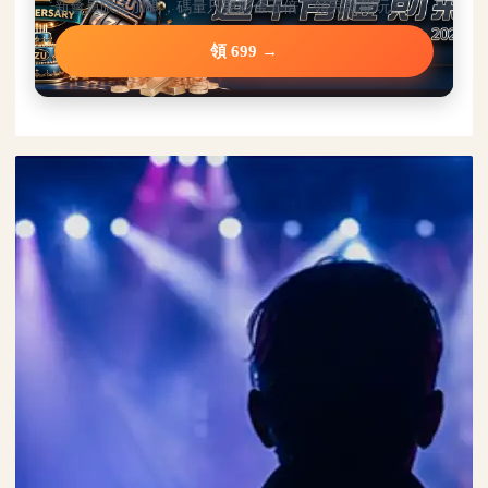
新會員限定加碼，碼量只要彩金五倍，領完就能玩。
領 699 →