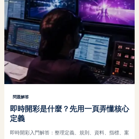
問題解答
即時開彩是什麼？先用一頁弄懂核心
定義
即時開彩入門解答：整理定義、規則、資料、指標、案