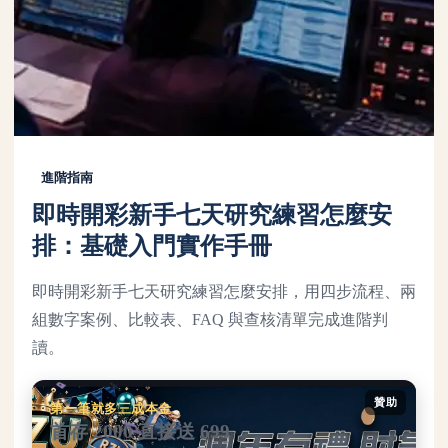
進階指南
即時開彩新手七天研究練習怎麼安
排：基礎入門實作手冊
即時開彩新手七天研究練習怎麼安排，用四步流程、兩
組數字案例、比較表、FAQ 與查核清單完成進階判
讀。
贊助
第一筆就多三成本金
首存 2000 直接送 699