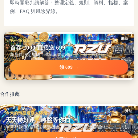
即時開彩判讀解答：整理定義、規則、資料、指標、案
例、FAQ 與風險界線。
贊助
第一筆就多三成本金
首存 2000 直接送 699
新會員限定加碼，碼量只要彩金五倍，領完就能玩。
領 699 →
合作推薦
贊助
今天的轉盤還沒人轉走
天天轉好運，轉盤等你抽
單筆存款 3000 就送轉盤機會，最高 2888 每天都能中。