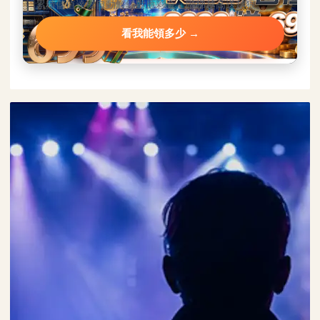
累積儲值達標自動解鎖對應彩金，階梯越高送越狠。
看我能領多少 →