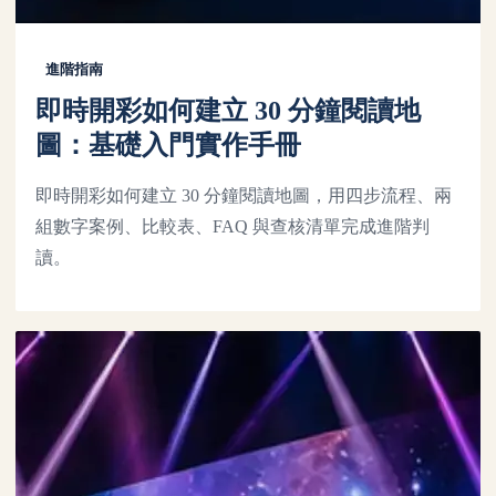
進階指南
即時開彩如何建立 30 分鐘閱讀地
圖：基礎入門實作手冊
即時開彩如何建立 30 分鐘閱讀地圖，用四步流程、兩
組數字案例、比較表、FAQ 與查核清單完成進階判
讀。