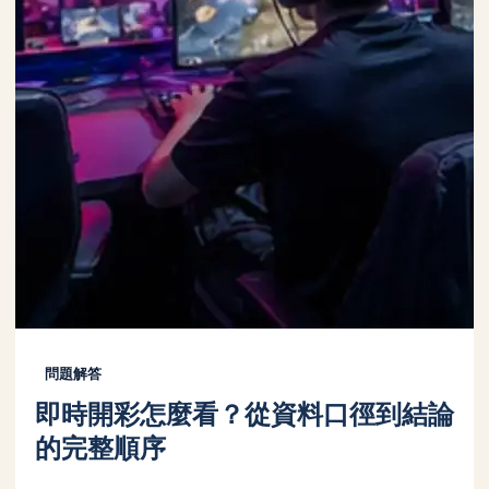
問題解答
即時開彩怎麼看？從資料口徑到結論
的完整順序