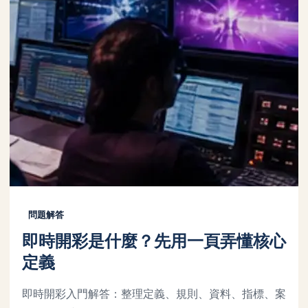
問題解答
即時開彩是什麼？先用一頁弄懂核心
定義
即時開彩入門解答：整理定義、規則、資料、指標、案