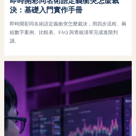
即時開彩同名術語定義衝突怎麼裁
決：基礎入門實作手冊
即時開彩同名術語定義衝突怎麼裁決，用四步流程、兩
組數字案例、比較表、FAQ 與查核清單完成進階判
讀。