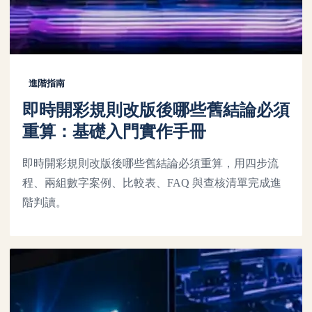
進階指南
即時開彩規則改版後哪些舊結論必須
重算：基礎入門實作手冊
即時開彩規則改版後哪些舊結論必須重算，用四步流
程、兩組數字案例、比較表、FAQ 與查核清單完成進
階判讀。