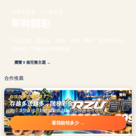
彩票與彩券 · 112 篇研究
即時開彩
不靠口號，從定義、規則、資料、機率、案例與風險
界線建立可重現的研究路線。
瀏覽 8 個完整主題 →
合作推薦
贊助
你現在卡在哪一階？
存越多送越多，階梯彩金
累積儲值達標自動解鎖對應彩金，階梯越高送越狠。
看我能領多少 →