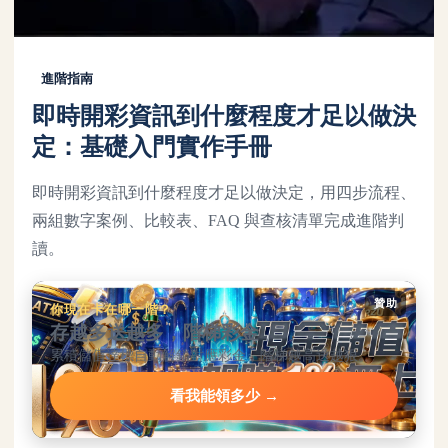
進階指南
即時開彩資訊到什麼程度才足以做決
定：基礎入門實作手冊
即時開彩資訊到什麼程度才足以做決定，用四步流程、
兩組數字案例、比較表、FAQ 與查核清單完成進階判
讀。
贊助
你現在卡在哪一階？
存越多送越多，階梯彩金
累積儲值達標自動解鎖對應彩金，階梯越高送越狠。
看我能領多少 →