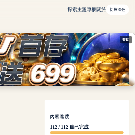
探索
主題
專欄
關於
切換深色
贊助
內容進度
112 / 112 篇已完成