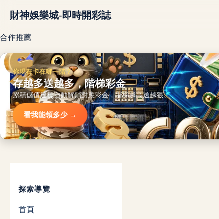
財神娛樂城-即時開彩誌
合作推薦
你現在卡在哪一階？
存越多送越多，階梯彩金
累積儲值達標自動解鎖對應彩金，階梯越高送越狠。
看我能領多少 →
探索導覽
首頁