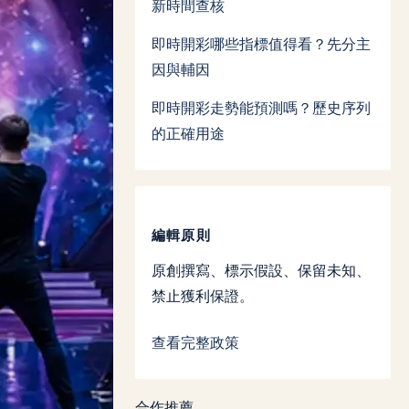
新時間查核
即時開彩哪些指標值得看？先分主
因與輔因
即時開彩走勢能預測嗎？歷史序列
的正確用途
編輯原則
原創撰寫、標示假設、保留未知、
禁止獲利保證。
查看完整政策
合作推薦