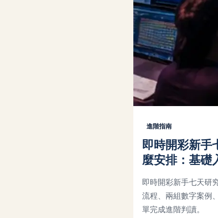
進階指南
即時開彩新手
麼安排：基礎
即時開彩新手七天研
流程、兩組數字案例、
單完成進階判讀。