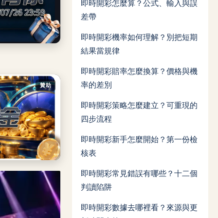
即時開彩怎麼算？公式、輸入與誤
差帶
即時開彩機率如何理解？別把短期
結果當規律
即時開彩賠率怎麼換算？價格與機
率的差別
贊助
即時開彩策略怎麼建立？可重現的
四步流程
即時開彩新手怎麼開始？第一份檢
核表
即時開彩常見錯誤有哪些？十二個
判讀陷阱
即時開彩數據去哪裡看？來源與更