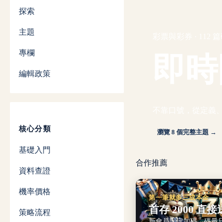
探索
主題
彩票與彩券 · 112 
專欄
即時
編輯政策
不靠口號，從定義
核心分類
瀏覽 8 個完整主題 →
基礎入門
合作推薦
資料查證
機率價格
第一筆就多三成本金
首存 2000 直接送
策略流程
新會員限定加碼，碼量