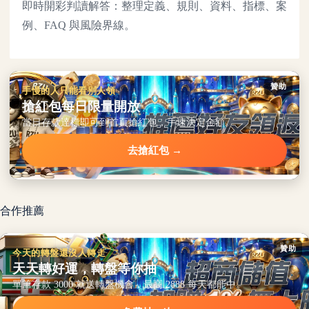
即時開彩判讀解答：整理定義、規則、資料、指標、案
例、FAQ 與風險界線。
贊助
手慢的人只能看別人領
搶紅包每日限量開放
當日存款達標即可到首頁搶紅包，手速決定金額。
去搶紅包 →
合作推薦
贊助
今天的轉盤還沒人轉走
天天轉好運，轉盤等你抽
單筆存款 3000 就送轉盤機會，最高 2888 每天都能中。