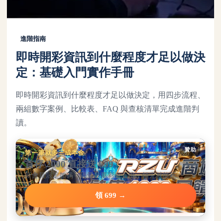
進階指南
即時開彩資訊到什麼程度才足以做決
定：基礎入門實作手冊
即時開彩資訊到什麼程度才足以做決定，用四步流程、
兩組數字案例、比較表、FAQ 與查核清單完成進階判
讀。
贊助
第一筆就多三成本金
首存 2000 直接送 699
新會員限定加碼，碼量只要彩金五倍，領完就能玩。
領 699 →