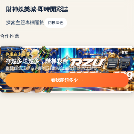
財神娛樂城-即時開彩誌
探索
主題
專欄
關於
切換深色
合作推薦
贊助
你現在卡在哪一階？
存越多送越多，階梯彩金
累積儲值達標自動解鎖對應彩金，階梯越高送越狠。
看我能領多少 →