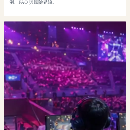
例、FAQ 與風險界線。