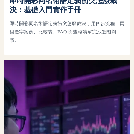
即時開彩同名術語定義衝突怎麼裁
決：基礎入門實作手冊
即時開彩同名術語定義衝突怎麼裁決，用四步流程、兩
組數字案例、比較表、FAQ 與查核清單完成進階判
讀。