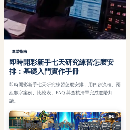
進階指南
即時開彩新手七天研究練習怎麼安
排：基礎入門實作手冊
即時開彩新手七天研究練習怎麼安排，用四步流程、兩
組數字案例、比較表、FAQ 與查核清單完成進階判
讀。
贊助
今天的轉盤還沒人轉走
天天轉好運，轉盤等你抽