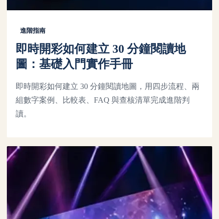
進階指南
即時開彩如何建立 30 分鐘閱讀地
圖：基礎入門實作手冊
即時開彩如何建立 30 分鐘閱讀地圖，用四步流程、兩
組數字案例、比較表、FAQ 與查核清單完成進階判
讀。