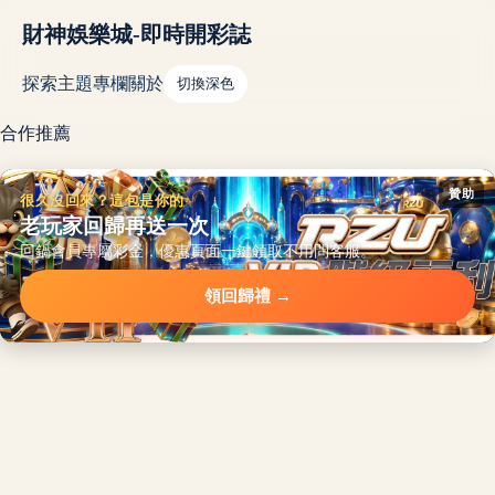
財神娛樂城-即時開彩誌
探索
主題
專欄
關於
切換深色
合作推薦
贊助
很久沒回來？這包是你的
老玩家回歸再送一次
回鍋會員專屬彩金，優惠頁面一鍵領取不用問客服。
領回歸禮 →