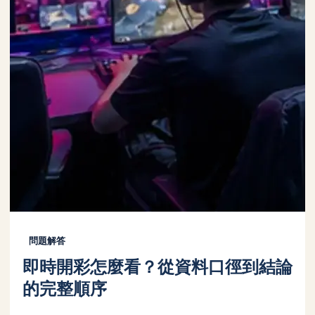
問題解答
即時開彩怎麼看？從資料口徑到結論
的完整順序