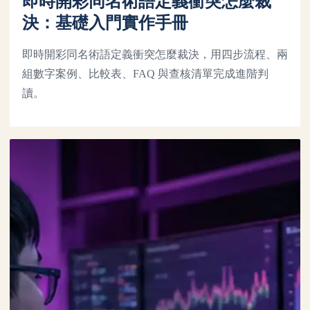
即時開彩同名術語定義衝突怎麼裁
決：基礎入門實作手冊
即時開彩同名術語定義衝突怎麼裁決，用四步流程、兩
組數字案例、比較表、FAQ 與查核清單完成進階判
讀。