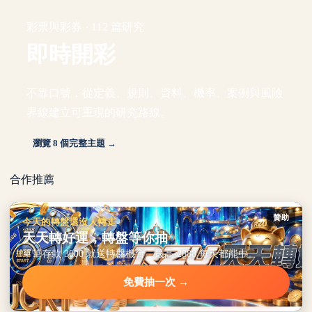
彩票與彩券 · 112 篇研究
即時開彩
不靠口號，從定義、規則、資料、機率、案例與風險
界線建立可重現的研究路線。
瀏覽 8 個完整主題 →
合作推薦
贊助
今天的轉盤還沒人轉走
天天轉好運，轉盤等你抽
單筆存款 3000 就送轉盤機會，最高 2888 每天都能中。
免費抽一次 →