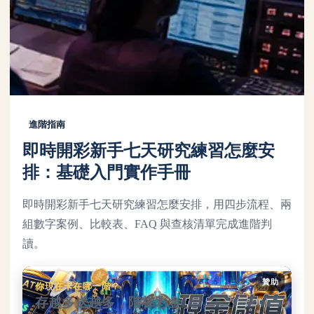
進階指南
即時開彩新手七天研究練習怎麼安
排：基礎入門實作手冊
即時開彩新手七天研究練習怎麼安排，用四步流程、兩
組數字案例、比較表、FAQ 與查核清單完成進階判
讀。
贊助
你現在卡在哪一階？
存越多送越多，階梯彩金