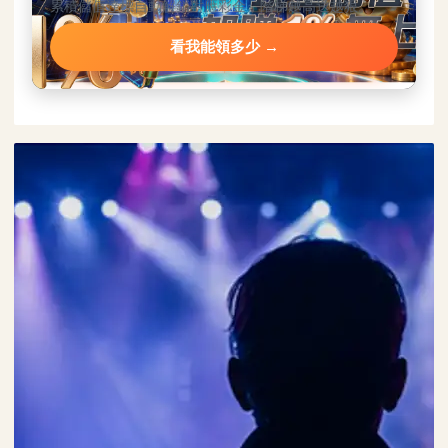
累積儲值達標自動解鎖對應彩金，階梯越高送越狠。
看我能領多少 →