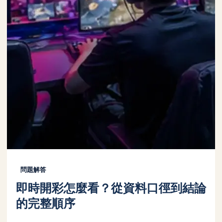
問題解答
即時開彩怎麼看？從資料口徑到結論
的完整順序