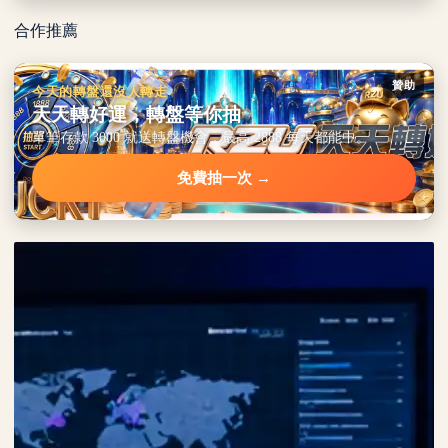
合作推薦
贊助
今天的轉盤還沒人轉走
天天轉好運，轉盤等你抽
單筆存款 3000 就送轉盤機會，最高 2888 每天都能中。
免費抽一次 →