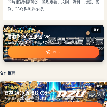
即時開彩判讀解答：整理定義、規則、資料、指標、案
例、FAQ 與風險界線。
贊助
第一筆就多三成本金
首存 2000 直接送 699
新會員限定加碼，碼量只要彩金五倍，領完就能玩。
領 699 →
合作推薦
贊助
第一筆就多三成本金
首存 2000 直接送 699
新會員限定加碼，碼量只要彩金五倍，領完就能玩。