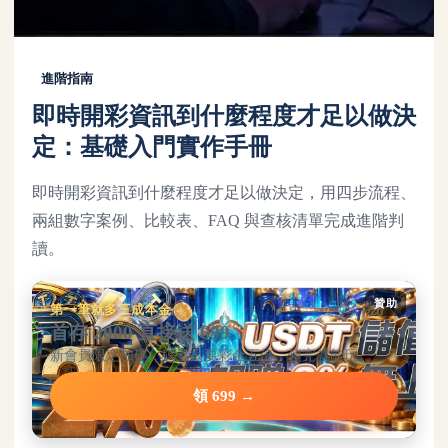
進階指南
即時開彩資訊到什麼程度才足以做決
定：基礎入門實作手冊
即時開彩資訊到什麼程度才足以做決定，用四步流程、
兩組數字案例、比較表、FAQ 與查核清單完成進階判
讀。
贊助
第一筆就多三成本金
首存 2000 直接送 699
新會員限定加碼，碼量只要彩金五倍，領完就能玩。
領 699 →