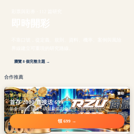
彩票與彩券 · 112 篇研究
即時開彩
不靠口號，從定義、規則、資料、機率、案例與風險
界線建立可重現的研究路線。
瀏覽 8 個完整主題 →
合作推薦
贊助
第一筆就多三成本金
首存 2000 直接送 699
新會員限定加碼，碼量只要彩金五倍，領完就能玩。
領 699 →