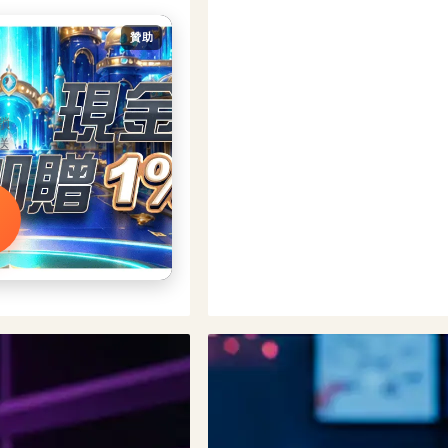
贊助
，
鎖
送