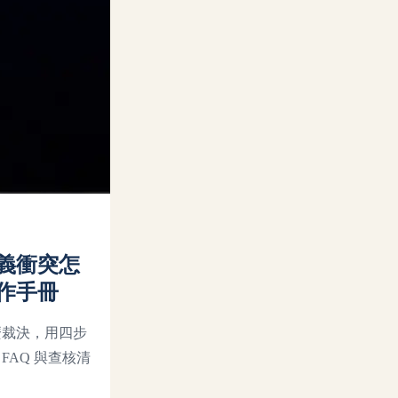
義衝突怎
作手冊
麼裁決，用四步
AQ 與查核清