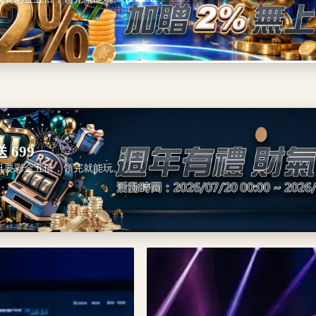
 699
只要彩金五倍，領完就能玩。