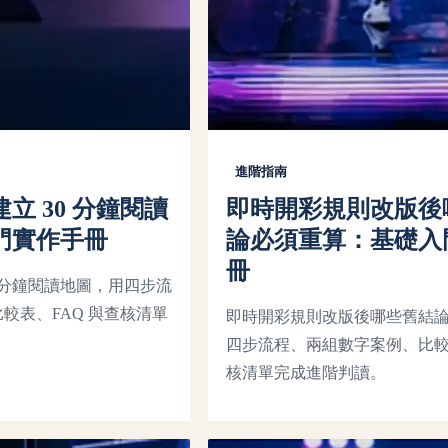
進階指南
立 30 分鐘閱讀
即時開彩規則改版後
門實作手冊
論必須重算：基礎入
冊
0 分鐘閱讀地圖，用四步流
較表、FAQ 與查核清單
即時開彩規則改版後哪些舊結
四步流程、兩組數字案例、比較表
核清單完成進階判讀。