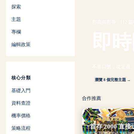
探索
主題
彩票與彩券 · 112 
專欄
即時
編輯政策
不靠口號，從定義
核心分類
瀏覽 8 個完整主題 →
基礎入門
合作推薦
資料查證
機率價格
第一筆就多三成本金
首存 2000 直接送
策略流程
新會員限定加碼，碼量