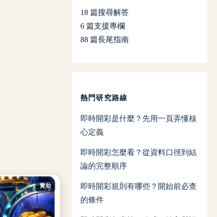
18 篇搜尋解答
6 篇支援專欄
88 篇長尾指南
熱門研究路線
即時開彩是什麼？先用一頁弄懂核
心定義
即時開彩怎麼看？從資料口徑到結
論的完整順序
即時開彩規則有哪些？開始前必查
贊助
的條件