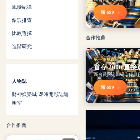
風險紀律
領 699 →
錯誤排查
比較選擇
合作推薦
進階研究
第一筆就多三成本金
首存 2000 直接送
新會員限定加碼，碼量
人物誌
領 699 →
財神娛樂城-即時開彩誌編
輯室
合作推薦