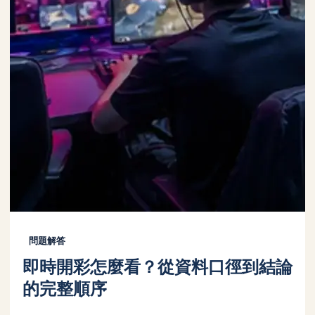
問題解答
即時開彩怎麼看？從資料口徑到結論
的完整順序