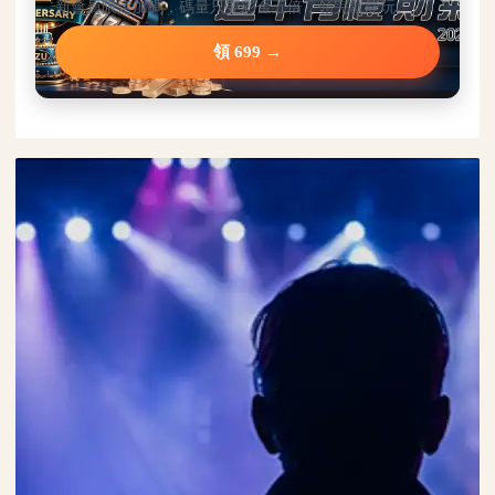
新會員限定加碼，碼量只要彩金五倍，領完就能玩。
領 699 →