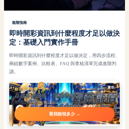
進階指南
即時開彩資訊到什麼程度才足以做決
定：基礎入門實作手冊
即時開彩資訊到什麼程度才足以做決定，用四步流程、
兩組數字案例、比較表、FAQ 與查核清單完成進階判
讀。
贊助
你現在卡在哪一階？
存越多送越多，階梯彩金
累積儲值達標自動解鎖對應彩金，階梯越高送越狠。
看我能領多少 →