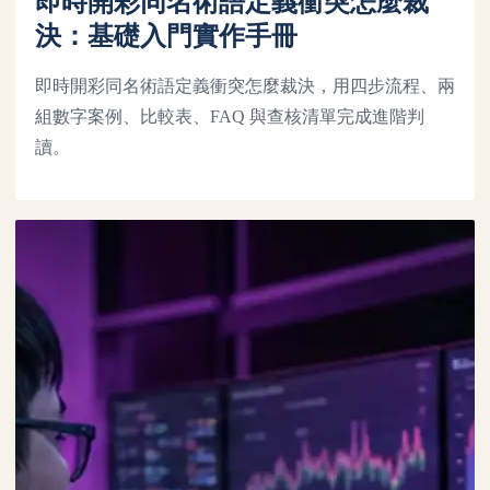
即時開彩同名術語定義衝突怎麼裁
決：基礎入門實作手冊
即時開彩同名術語定義衝突怎麼裁決，用四步流程、兩
組數字案例、比較表、FAQ 與查核清單完成進階判
讀。