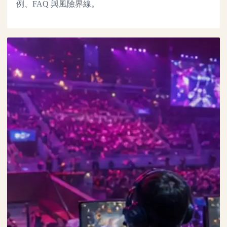
例、FAQ 與風險界線。