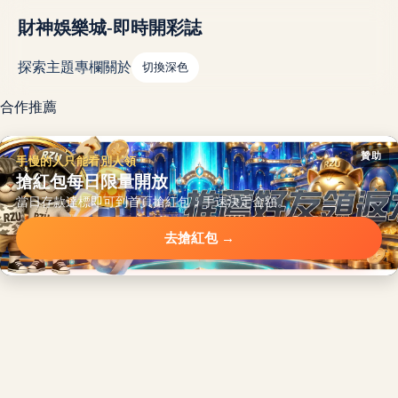
財神娛樂城-即時開彩誌
探索
主題
專欄
關於
切換深色
合作推薦
贊助
手慢的人只能看別人領
搶紅包每日限量開放
當日存款達標即可到首頁搶紅包，手速決定金額。
去搶紅包 →