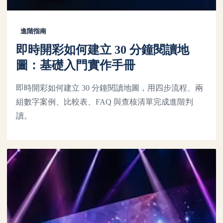
進階指南
即時開彩如何建立 30 分鐘閱讀地
圖：基礎入門實作手冊
即時開彩如何建立 30 分鐘閱讀地圖，用四步流程、兩
組數字案例、比較表、FAQ 與查核清單完成進階判
讀。