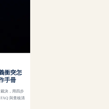
義衝突怎
作手冊
麼裁決，用四步
AQ 與查核清