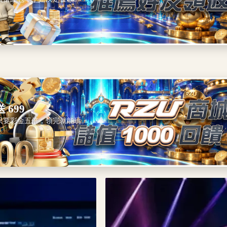
 699
只要彩金五倍，領完就能玩。