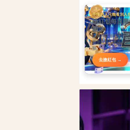
手慢的人只能看別人
搶紅包每日限
開放
當日存款達標即可到
頁搶紅包，手速決定
額。
去搶紅包 →