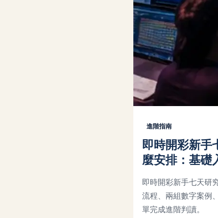
進階指南
即時開彩新手
麼安排：基礎
即時開彩新手七天研
流程、兩組數字案例、
單完成進階判讀。