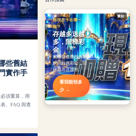
贊助
你現在卡在哪一
階？
存越多送越
多，階梯彩
金
累積儲值達標自動
哪些舊結
解鎖對應彩金，階
梯越高送越狠。
門實作手
看我能領多
少 →
論必須重算，用
、FAQ 與查