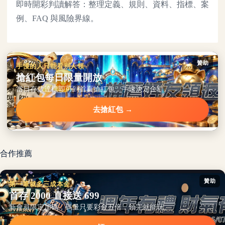
即時開彩判讀解答：整理定義、規則、資料、指標、案
例、FAQ 與風險界線。
贊助
手慢的人只能看別人領
搶紅包每日限量開放
當日存款達標即可到首頁搶紅包，手速決定金額。
去搶紅包 →
合作推薦
贊助
第一筆就多三成本金
首存 2000 直接送 699
新會員限定加碼，碼量只要彩金五倍，領完就能玩。