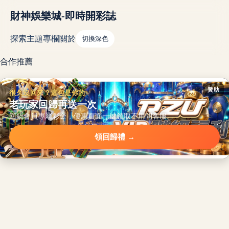
財神娛樂城-即時開彩誌
探索
主題
專欄
關於
切換深色
合作推薦
贊助
很久沒回來？這包是你的
老玩家回歸再送一次
回鍋會員專屬彩金，優惠頁面一鍵領取不用問客服。
領回歸禮 →