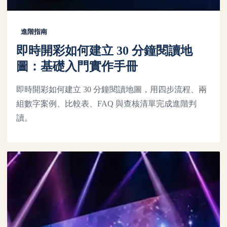
進階指南
即時開彩如何建立 30 分鐘閱讀地
圖：基礎入門實作手冊
即時開彩如何建立 30 分鐘閱讀地圖，用四步流程、兩
組數字案例、比較表、FAQ 與查核清單完成進階判
讀。