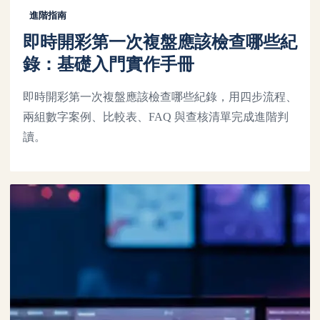
進階指南
即時開彩第一次複盤應該檢查哪些紀
錄：基礎入門實作手冊
即時開彩第一次複盤應該檢查哪些紀錄，用四步流程、
兩組數字案例、比較表、FAQ 與查核清單完成進階判
讀。