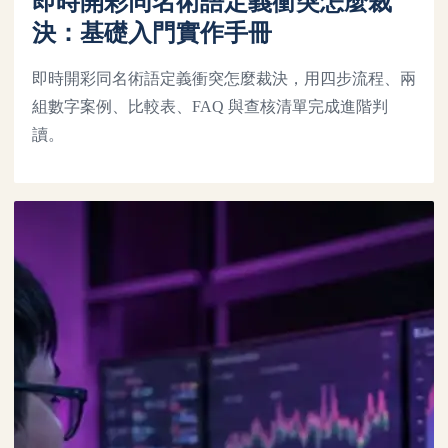
即時開彩同名術語定義衝突怎麼裁
決：基礎入門實作手冊
即時開彩同名術語定義衝突怎麼裁決，用四步流程、兩
組數字案例、比較表、FAQ 與查核清單完成進階判
讀。