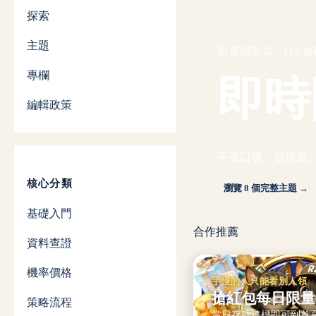
探索
主題
彩票與彩券 · 112 
專欄
即時
編輯政策
不靠口號，從定義
核心分類
瀏覽 8 個完整主題 →
基礎入門
合作推薦
資料查證
機率價格
手慢的人只能看別人領
搶紅包每日限量
策略流程
當日存款達標即可到首