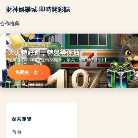
財神娛樂城-即時開彩誌
合作推薦
今天的轉盤還沒人轉走
天天轉好運，轉盤等你抽
單筆存款 3000 就送轉盤機會，最高 2888 每天都能中。
免費抽一次 →
探索導覽
首頁