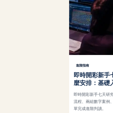
進階指南
即時開彩新手
麼安排：基礎
即時開彩新手七天研
流程、兩組數字案例、
單完成進階判讀。