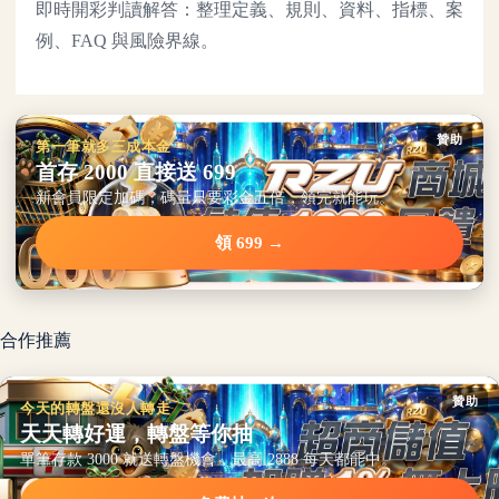
即時開彩判讀解答：整理定義、規則、資料、指標、案
例、FAQ 與風險界線。
贊助
第一筆就多三成本金
首存 2000 直接送 699
新會員限定加碼，碼量只要彩金五倍，領完就能玩。
領 699 →
合作推薦
贊助
今天的轉盤還沒人轉走
天天轉好運，轉盤等你抽
單筆存款 3000 就送轉盤機會，最高 2888 每天都能中。