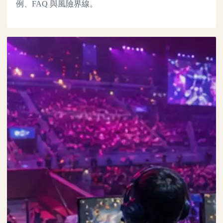
例、FAQ 與風險界線。