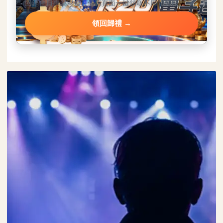
回鍋會員專屬彩金，優惠頁面一鍵領取不用問客服。
領回歸禮 →