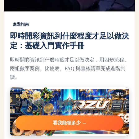
進階指南
即時開彩資訊到什麼程度才足以做決
定：基礎入門實作手冊
即時開彩資訊到什麼程度才足以做決定，用四步流程、
兩組數字案例、比較表、FAQ 與查核清單完成進階判
讀。
贊助
你現在卡在哪一階？
存越多送越多，階梯彩金
累積儲值達標自動解鎖對應彩金，階梯越高送越狠。
看我能領多少 →