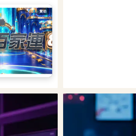
贊助
領
量
首
金