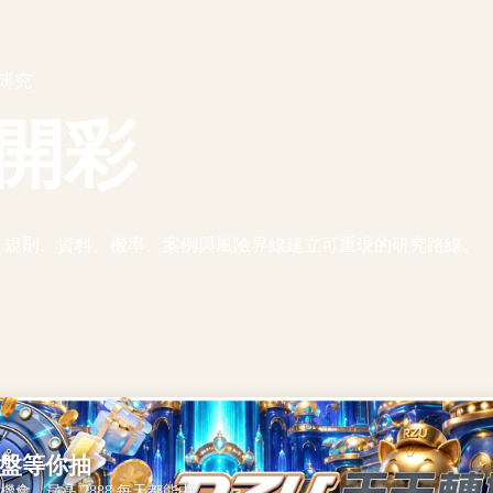
篇研究
開彩
、規則、資料、機率、案例與風險界線建立可重現的研究路線。
盤等你抽
盤機會，最高 2888 每天都能中。