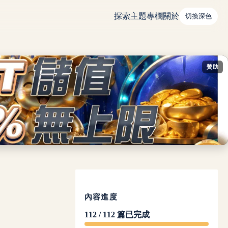
探索
主題
專欄
關於
切換深色
贊助
內容進度
112 / 112 篇已完成