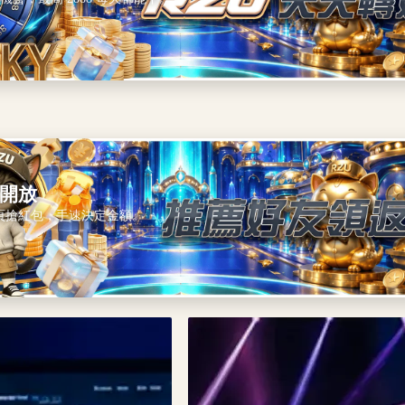
開放
頁搶紅包，手速決定金額。