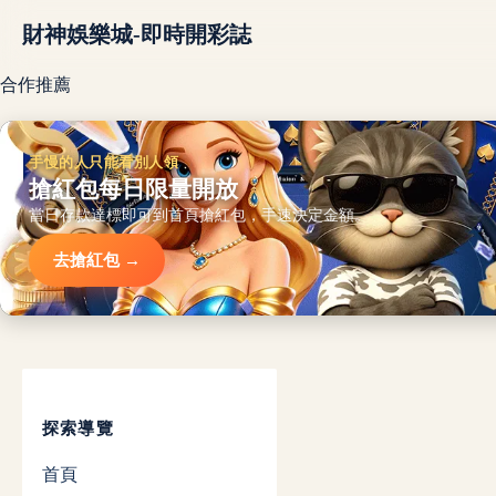
財神娛樂城-即時開彩誌
合作推薦
手慢的人只能看別人領
搶紅包每日限量開放
當日存款達標即可到首頁搶紅包，手速決定金額。
去搶紅包 →
探索導覽
首頁