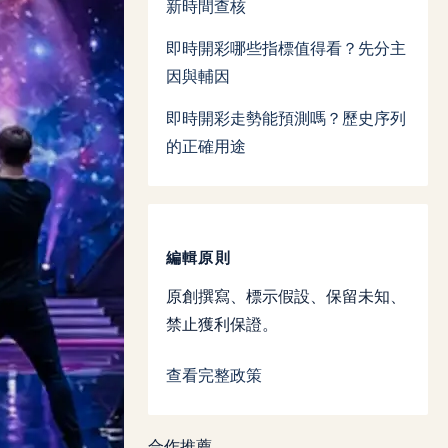
新時間查核
即時開彩哪些指標值得看？先分主
因與輔因
即時開彩走勢能預測嗎？歷史序列
的正確用途
編輯原則
原創撰寫、標示假設、保留未知、
禁止獲利保證。
查看完整政策
合作推薦