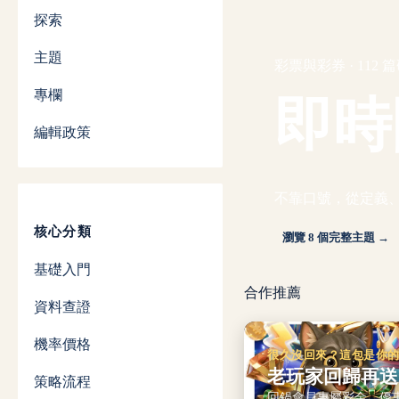
探索
主題
彩票與彩券 · 112 
專欄
即時
編輯政策
不靠口號，從定義
核心分類
瀏覽 8 個完整主題 →
基礎入門
合作推薦
資料查證
機率價格
很久沒回來？這包是你
老玩家回歸再送
策略流程
回鍋會員專屬彩金，優