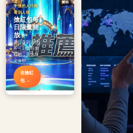
贊助
手慢的人只能
看別人領
搶紅包每
日限量開
放
當日存款達標
即可到首頁搶
紅包，手速決
定金額。
去搶紅
包 →