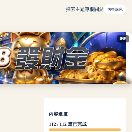
探索
主題
專欄
關於
切換深色
贊助
內容進度
112 / 112 篇已完成