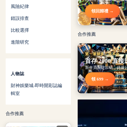
風險紀律
領回歸禮 →
錯誤排查
比較選擇
合作推薦
進階研究
第一筆就多三成本金
首存 2000 直接送
新會員限定加碼，碼量
人物誌
領 699 →
財神娛樂城-即時開彩誌編
輯室
合作推薦