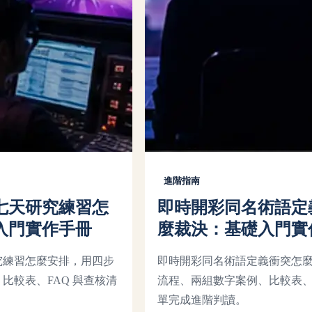
進階指南
七天研究練習怎
即時開彩同名術語定
入門實作手冊
麼裁決：基礎入門實
究練習怎麼安排，用四步
即時開彩同名術語定義衝突怎
比較表、FAQ 與查核清
流程、兩組數字案例、比較表、F
單完成進階判讀。