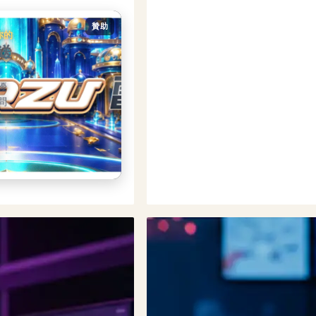
贊助
你的
送
優
問