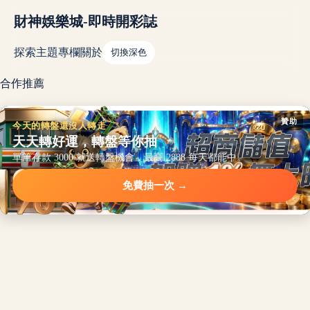
財神娛樂城-即時開彩誌
探索
主題
專欄
關於
切換深色
合作推薦
贊助
今天的轉盤還沒人轉走
天天轉好運，轉盤等你抽
單筆存款 3000 就送轉盤機會，最高 2888 每天都能中。
免費抽一次 →