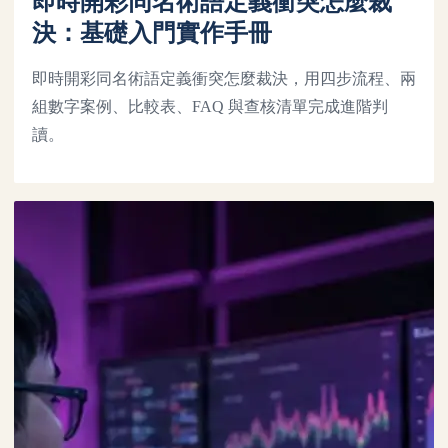
即時開彩同名術語定義衝突怎麼裁
決：基礎入門實作手冊
即時開彩同名術語定義衝突怎麼裁決，用四步流程、兩
組數字案例、比較表、FAQ 與查核清單完成進階判
讀。