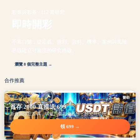
彩票與彩券 · 112 篇研究
即時開彩
不靠口號，從定義、規則、資料、機率、案例與風險
界線建立可重現的研究路線。
瀏覽 8 個完整主題 →
合作推薦
贊助
第一筆就多三成本金
首存 2000 直接送 699
新會員限定加碼，碼量只要彩金五倍，領完就能玩。
領 699 →