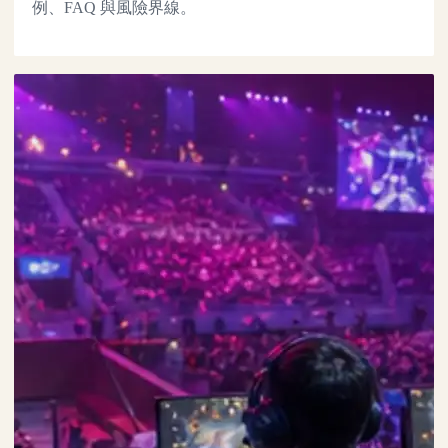
例、FAQ 與風險界線。