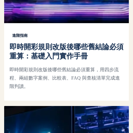
進階指南
即時開彩規則改版後哪些舊結論必須
重算：基礎入門實作手冊
即時開彩規則改版後哪些舊結論必須重算，用四步流
程、兩組數字案例、比較表、FAQ 與查核清單完成進
階判讀。