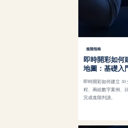
進階指南
即時開彩如何建
地圖：基礎入
即時開彩如何建立 3
程、兩組數字案例、比
完成進階判讀。