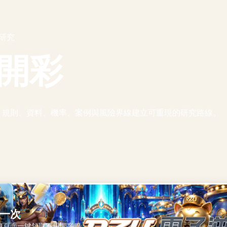
篇研究
開彩
、規則、資料、機率、案例與風險界線建立可重現的研究路線。
的
一次
惠頁面一鍵領取不用問客服。