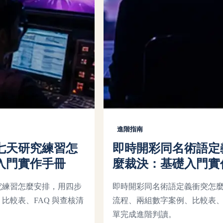
進階指南
七天研究練習怎
即時開彩同名術語定
入門實作手冊
麼裁決：基礎入門實
究練習怎麼安排，用四步
即時開彩同名術語定義衝突怎
比較表、FAQ 與查核清
流程、兩組數字案例、比較表、F
單完成進階判讀。