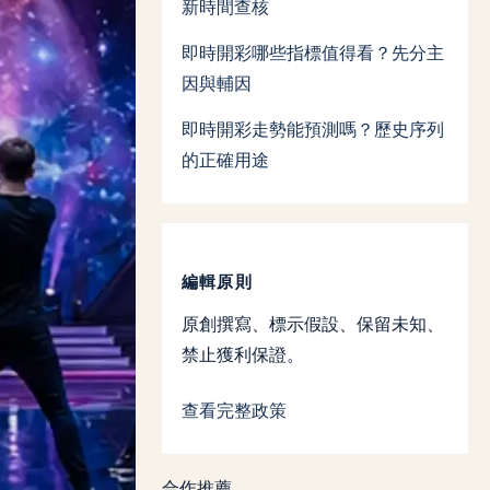
新時間查核
即時開彩哪些指標值得看？先分主
因與輔因
即時開彩走勢能預測嗎？歷史序列
的正確用途
編輯原則
原創撰寫、標示假設、保留未知、
禁止獲利保證。
查看完整政策
合作推薦