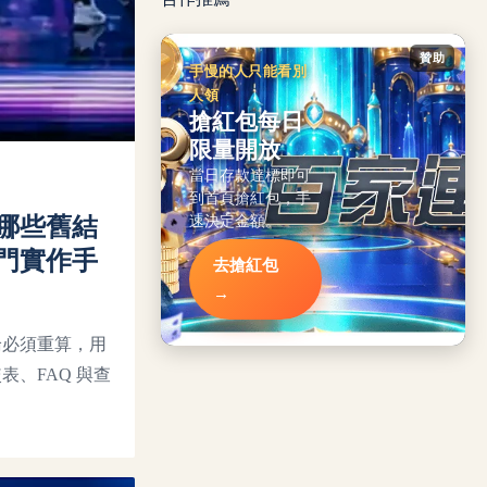
贊助
手慢的人只能看別
人領
搶紅包每日
限量開放
當日存款達標即可
到首頁搶紅包，手
速決定金額。
哪些舊結
門實作手
去搶紅包
→
論必須重算，用
、FAQ 與查