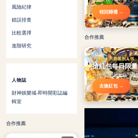
風險紀律
領回歸禮 →
錯誤排查
比較選擇
合作推薦
進階研究
手慢的人只能看別人領
搶紅包每日限量
當日存款達標即可到首
人物誌
去搶紅包 →
財神娛樂城-即時開彩誌編
輯室
合作推薦