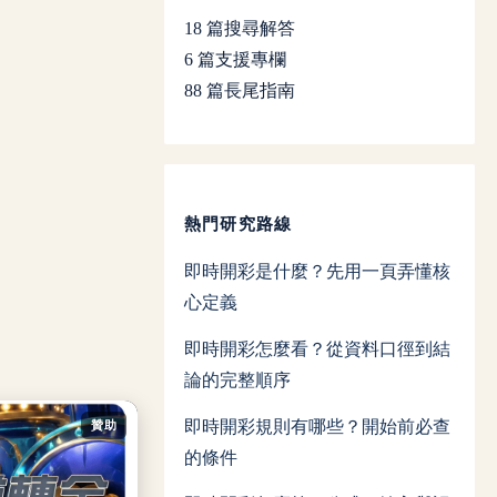
18 篇搜尋解答
6 篇支援專欄
88 篇長尾指南
熱門研究路線
即時開彩是什麼？先用一頁弄懂核
心定義
即時開彩怎麼看？從資料口徑到結
論的完整順序
即時開彩規則有哪些？開始前必查
贊助
的條件