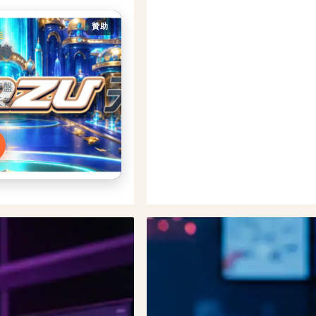
贊助
走
轉
轉盤
天都