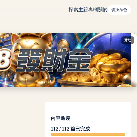
探索
主題
專欄
關於
切換深色
贊助
內容進度
112 / 112 篇已完成