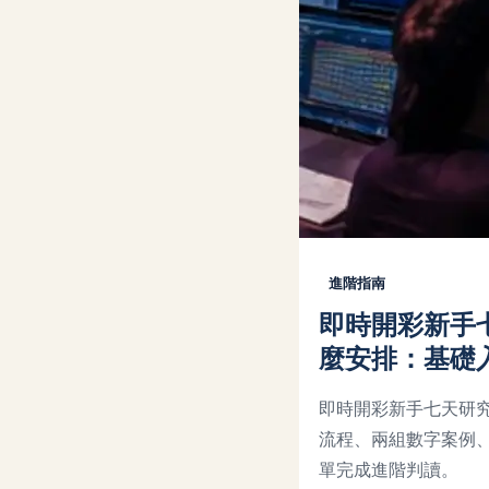
進階指南
即時開彩新手
麼安排：基礎
即時開彩新手七天研
流程、兩組數字案例、
單完成進階判讀。