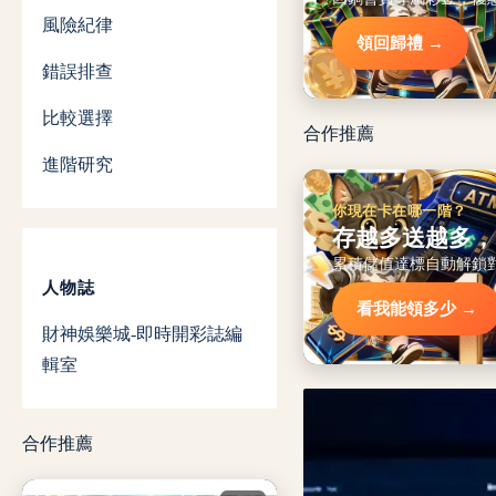
風險紀律
領回歸禮 →
錯誤排查
比較選擇
合作推薦
進階研究
你現在卡在哪一階？
存越多送越多，
累積儲值達標自動解鎖
人物誌
看我能領多少 →
財神娛樂城-即時開彩誌編
輯室
合作推薦