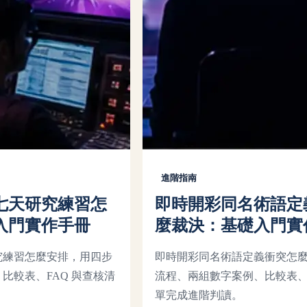
進階指南
七天研究練習怎
即時開彩同名術語定
入門實作手冊
麼裁決：基礎入門實
究練習怎麼安排，用四步
即時開彩同名術語定義衝突怎
比較表、FAQ 與查核清
流程、兩組數字案例、比較表、F
單完成進階判讀。