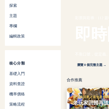
探索
主題
彩票與彩券 · 112 
專欄
即時
編輯政策
不靠口號，從定義
核心分類
瀏覽 8 個完整主題 →
基礎入門
合作推薦
資料查證
機率價格
很久沒回來？這包是你
老玩家回歸再送
策略流程
回鍋會員專屬彩金，優