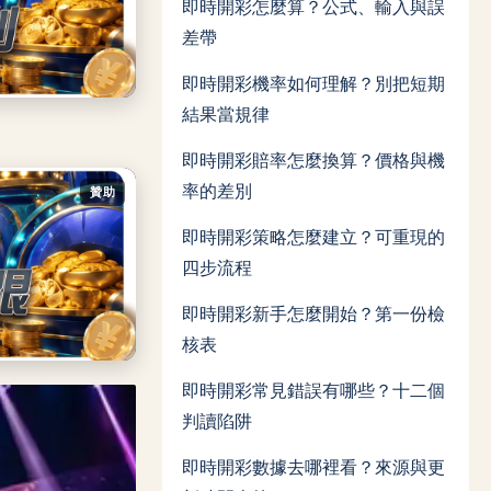
即時開彩怎麼算？公式、輸入與誤
差帶
即時開彩機率如何理解？別把短期
結果當規律
即時開彩賠率怎麼換算？價格與機
率的差別
贊助
即時開彩策略怎麼建立？可重現的
四步流程
即時開彩新手怎麼開始？第一份檢
核表
即時開彩常見錯誤有哪些？十二個
判讀陷阱
即時開彩數據去哪裡看？來源與更