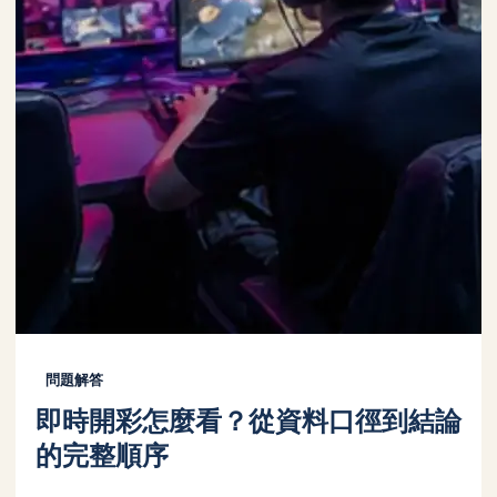
問題解答
即時開彩怎麼看？從資料口徑到結論
的完整順序