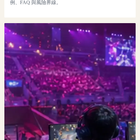
例、FAQ 與風險界線。