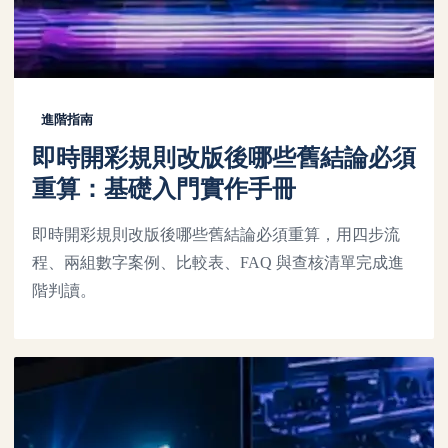
進階指南
即時開彩規則改版後哪些舊結論必須
重算：基礎入門實作手冊
即時開彩規則改版後哪些舊結論必須重算，用四步流
程、兩組數字案例、比較表、FAQ 與查核清單完成進
階判讀。