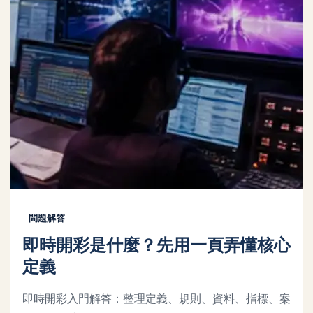
問題解答
即時開彩是什麼？先用一頁弄懂核心
定義
即時開彩入門解答：整理定義、規則、資料、指標、案