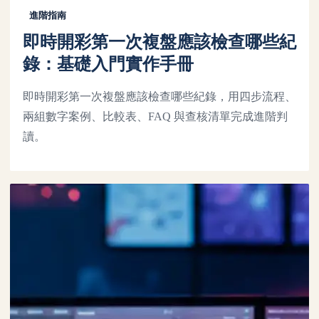
進階指南
即時開彩第一次複盤應該檢查哪些紀
錄：基礎入門實作手冊
即時開彩第一次複盤應該檢查哪些紀錄，用四步流程、
兩組數字案例、比較表、FAQ 與查核清單完成進階判
讀。