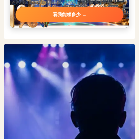
累積儲值達標自動解鎖對應彩金，階梯越高送越狠。
看我能領多少 →