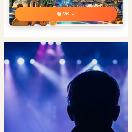
新會員限定加碼，碼量只要彩金五倍，領完就能玩。
領 699 →