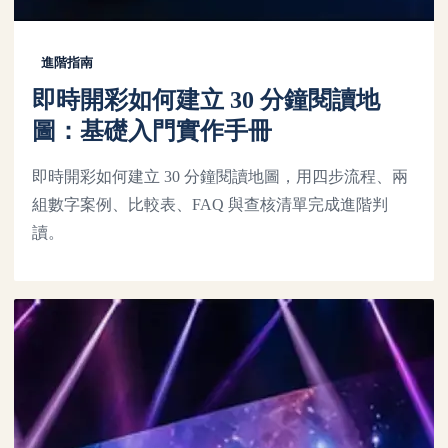
進階指南
即時開彩如何建立 30 分鐘閱讀地
圖：基礎入門實作手冊
即時開彩如何建立 30 分鐘閱讀地圖，用四步流程、兩
組數字案例、比較表、FAQ 與查核清單完成進階判
讀。