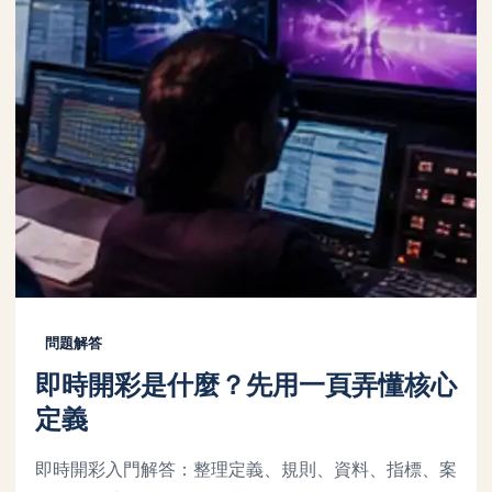
問題解答
即時開彩是什麼？先用一頁弄懂核心
定義
即時開彩入門解答：整理定義、規則、資料、指標、案