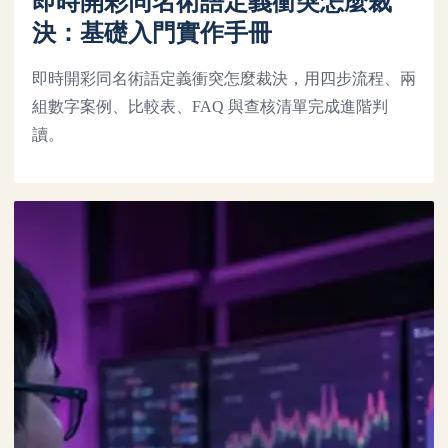
即時開彩同名術語定義衝突怎麼裁
決：基礎入門實作手冊
即時開彩同名術語定義衝突怎麼裁決，用四步流程、兩
組數字案例、比較表、FAQ 與查核清單完成進階判
讀。