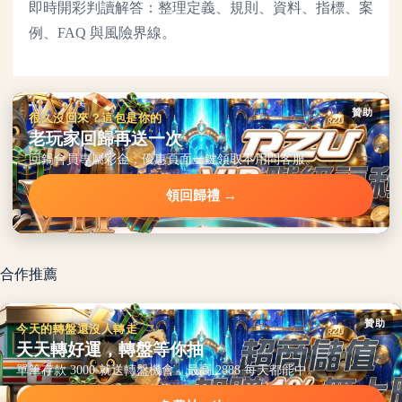
即時開彩判讀解答：整理定義、規則、資料、指標、案
例、FAQ 與風險界線。
贊助
很久沒回來？這包是你的
老玩家回歸再送一次
回鍋會員專屬彩金，優惠頁面一鍵領取不用問客服。
領回歸禮 →
合作推薦
贊助
今天的轉盤還沒人轉走
天天轉好運，轉盤等你抽
單筆存款 3000 就送轉盤機會，最高 2888 每天都能中。