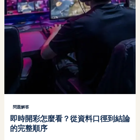
問題解答
即時開彩怎麼看？從資料口徑到結論
的完整順序