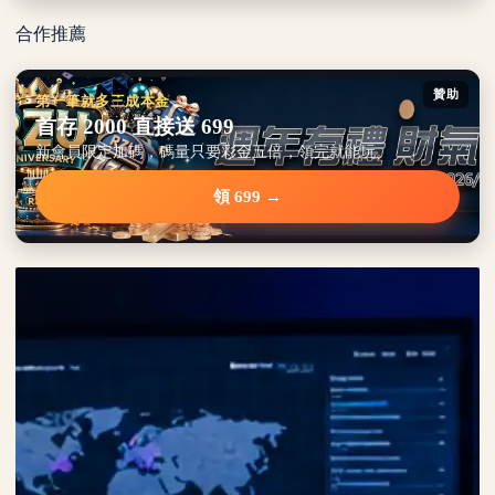
合作推薦
贊助
第一筆就多三成本金
首存 2000 直接送 699
新會員限定加碼，碼量只要彩金五倍，領完就能玩。
領 699 →