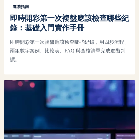
進階指南
即時開彩第一次複盤應該檢查哪些紀
錄：基礎入門實作手冊
即時開彩第一次複盤應該檢查哪些紀錄，用四步流程、
兩組數字案例、比較表、FAQ 與查核清單完成進階判
讀。