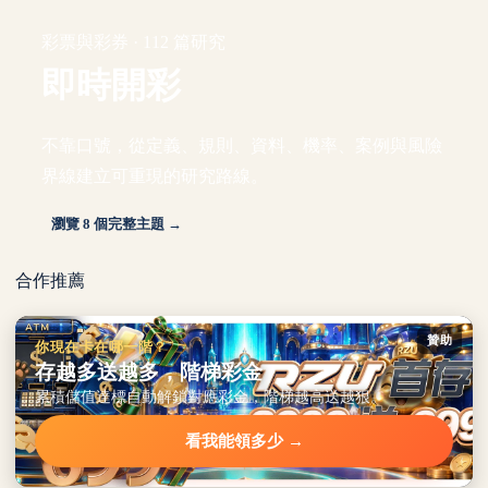
彩票與彩券 · 112 篇研究
即時開彩
不靠口號，從定義、規則、資料、機率、案例與風險
界線建立可重現的研究路線。
瀏覽 8 個完整主題 →
合作推薦
贊助
你現在卡在哪一階？
存越多送越多，階梯彩金
累積儲值達標自動解鎖對應彩金，階梯越高送越狠。
看我能領多少 →