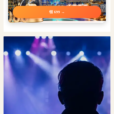
新會員限定加碼，碼量只要彩金五倍，領完就能玩。
領 699 →