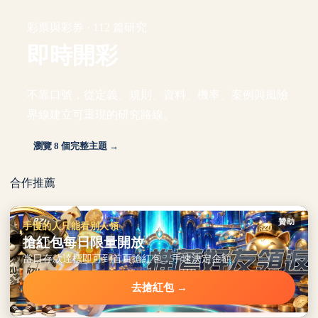
彩票與彩券 · 112 篇研究
即時開彩
不靠口號，從定義、規則、資料、機率、案例與風險
界線建立可重現的研究路線。
瀏覽 8 個完整主題 →
合作推薦
贊助
手慢的人只能看別人領
搶紅包每日限量開放
當日存款達標即可到首頁搶紅包，手速決定金額。
去搶紅包 →