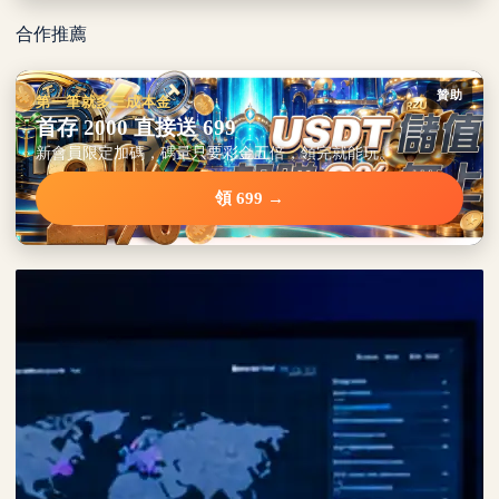
合作推薦
贊助
第一筆就多三成本金
首存 2000 直接送 699
新會員限定加碼，碼量只要彩金五倍，領完就能玩。
領 699 →