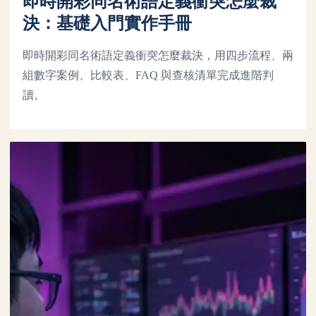
即時開彩同名術語定義衝突怎麼裁
決：基礎入門實作手冊
即時開彩同名術語定義衝突怎麼裁決，用四步流程、兩
組數字案例、比較表、FAQ 與查核清單完成進階判
讀。