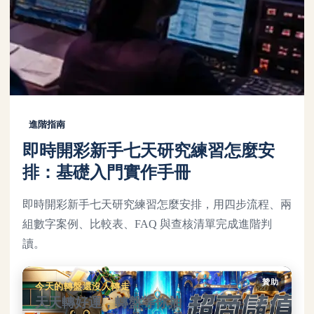
進階指南
即時開彩新手七天研究練習怎麼安
排：基礎入門實作手冊
即時開彩新手七天研究練習怎麼安排，用四步流程、兩
組數字案例、比較表、FAQ 與查核清單完成進階判
讀。
贊助
今天的轉盤還沒人轉走
天天轉好運，轉盤等你抽