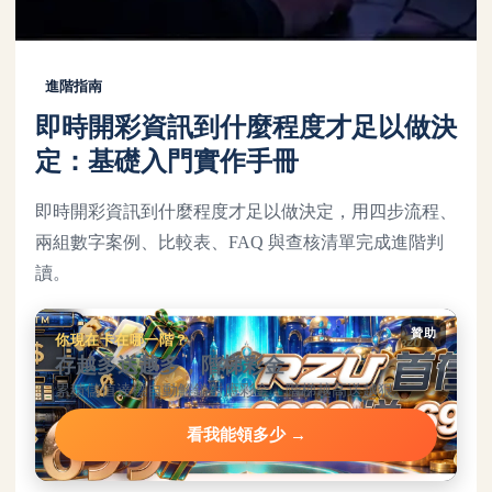
進階指南
即時開彩資訊到什麼程度才足以做決
定：基礎入門實作手冊
即時開彩資訊到什麼程度才足以做決定，用四步流程、
兩組數字案例、比較表、FAQ 與查核清單完成進階判
讀。
贊助
你現在卡在哪一階？
存越多送越多，階梯彩金
累積儲值達標自動解鎖對應彩金，階梯越高送越狠。
看我能領多少 →