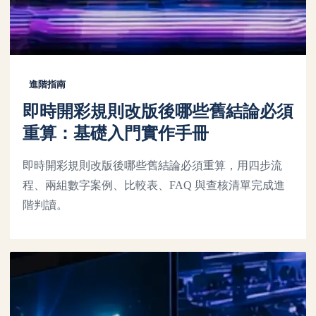
進階指南
即時開彩規則改版後哪些舊結論必須
重算：基礎入門實作手冊
即時開彩規則改版後哪些舊結論必須重算，用四步流
程、兩組數字案例、比較表、FAQ 與查核清單完成進
階判讀。