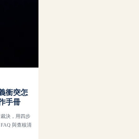
義衝突怎
作手冊
麼裁決，用四步
AQ 與查核清