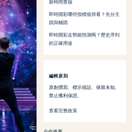
新時間查核
即時開彩哪些指標值得看？先分主
因與輔因
即時開彩走勢能預測嗎？歷史序列
的正確用途
編輯原則
原創撰寫、標示假設、保留未知、
禁止獲利保證。
查看完整政策
合作推薦