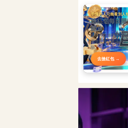
手慢的人只能看別人
搶紅包每日限
開放
當日存款達標即可到
頁搶紅包，手速決定
額。
去搶紅包 →