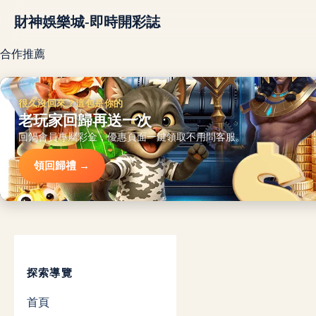
財神娛樂城-即時開彩誌
合作推薦
很久沒回來？這包是你的
老玩家回歸再送一次
回鍋會員專屬彩金，優惠頁面一鍵領取不用問客服。
領回歸禮 →
探索導覽
首頁