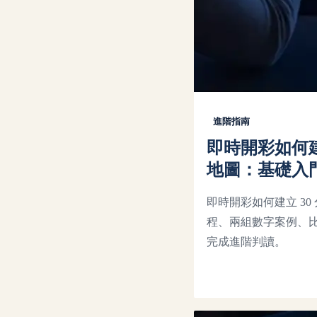
進階指南
即時開彩如何建
地圖：基礎入
即時開彩如何建立 3
程、兩組數字案例、比
完成進階判讀。