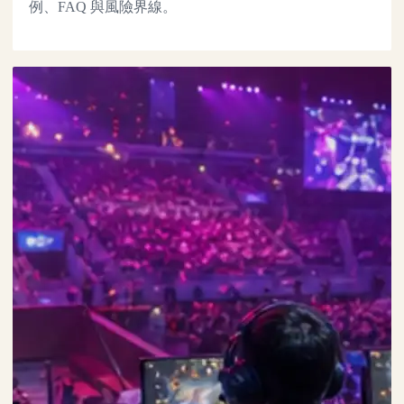
例、FAQ 與風險界線。