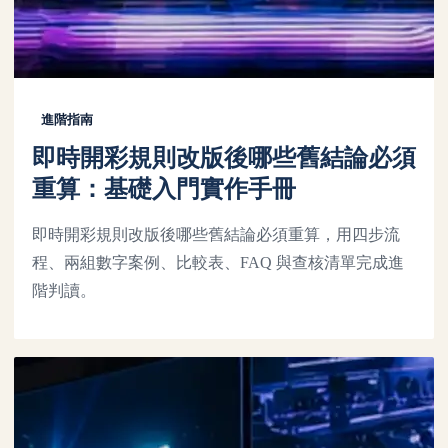
進階指南
即時開彩規則改版後哪些舊結論必須
重算：基礎入門實作手冊
即時開彩規則改版後哪些舊結論必須重算，用四步流
程、兩組數字案例、比較表、FAQ 與查核清單完成進
階判讀。