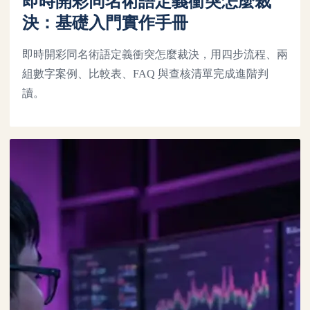
即時開彩同名術語定義衝突怎麼裁
決：基礎入門實作手冊
即時開彩同名術語定義衝突怎麼裁決，用四步流程、兩
組數字案例、比較表、FAQ 與查核清單完成進階判
讀。