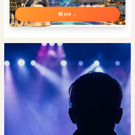
新會員限定加碼，碼量只要彩金五倍，領完就能玩。
領 699 →