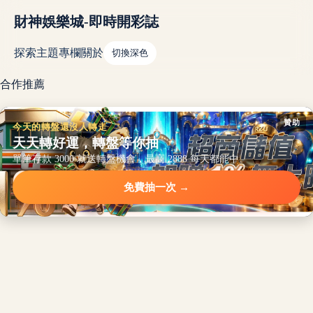
財神娛樂城-即時開彩誌
探索
主題
專欄
關於
切換深色
合作推薦
贊助
今天的轉盤還沒人轉走
天天轉好運，轉盤等你抽
單筆存款 3000 就送轉盤機會，最高 2888 每天都能中。
免費抽一次 →