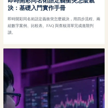
即時開彩同名術語定義衝突怎麼裁
決：基礎入門實作手冊
即時開彩同名術語定義衝突怎麼裁決，用四步流程、兩
組數字案例、比較表、FAQ 與查核清單完成進階判
讀。