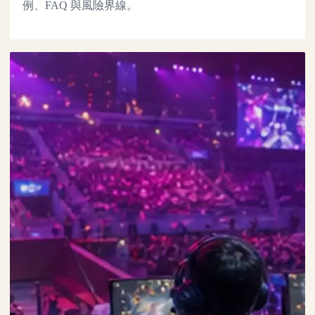
例、FAQ 與風險界線。