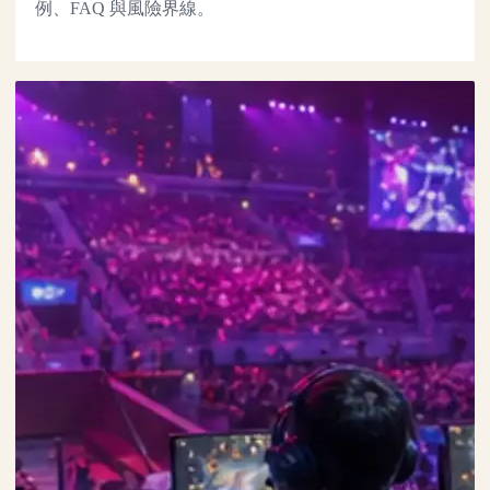
例、FAQ 與風險界線。