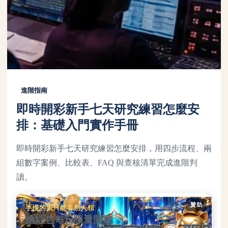
進階指南
即時開彩新手七天研究練習怎麼安
排：基礎入門實作手冊
即時開彩新手七天研究練習怎麼安排，用四步流程、兩
組數字案例、比較表、FAQ 與查核清單完成進階判
讀。
贊助
手慢的人只能看別人領
搶紅包每日限量開放