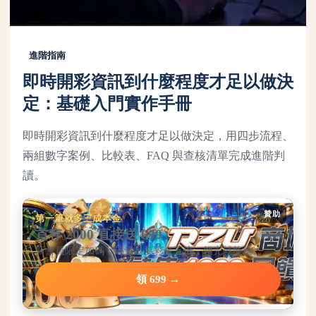
進階指南
即時開彩資訊到什麼程度才足以做決
定：基礎入門實作手冊
即時開彩資訊到什麼程度才足以做決定，用四步流程、
兩組數字案例、比較表、FAQ 與查核清單完成進階判
讀。
贊助
第一筆就多三成本金
首存 2000 直接送 699
新會員限定加碼，碼量只要彩金五倍，領完就能玩。
領 699 →