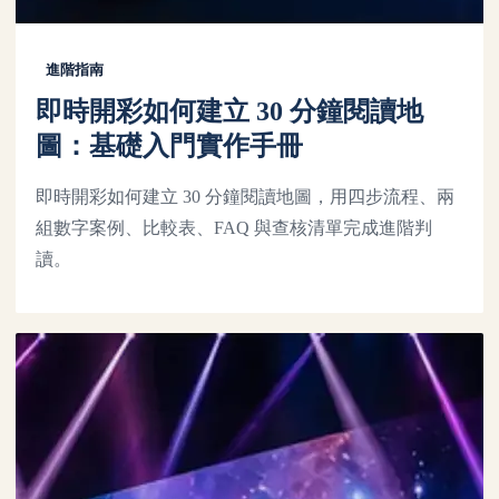
進階指南
即時開彩如何建立 30 分鐘閱讀地
圖：基礎入門實作手冊
即時開彩如何建立 30 分鐘閱讀地圖，用四步流程、兩
組數字案例、比較表、FAQ 與查核清單完成進階判
讀。