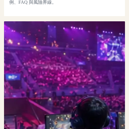
例、FAQ 與風險界線。