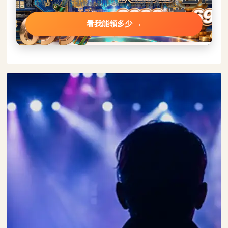
累積儲值達標自動解鎖對應彩金，階梯越高送越狠。
看我能領多少 →