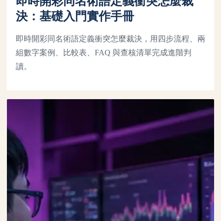
即時開彩同名術語定義衝突怎麼裁
決：基礎入門實作手冊
即時開彩同名術語定義衝突怎麼裁決，用四步流程、兩
組數字案例、比較表、FAQ 與查核清單完成進階判
讀。