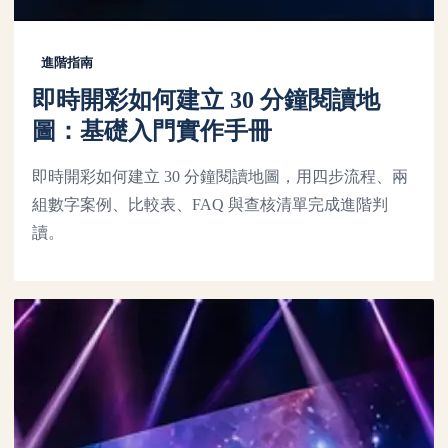
進階指南
即時開彩如何建立 30 分鐘閱讀地
圖：基礎入門實作手冊
即時開彩如何建立 30 分鐘閱讀地圖，用四步流程、兩
組數字案例、比較表、FAQ 與查核清單完成進階判
讀。