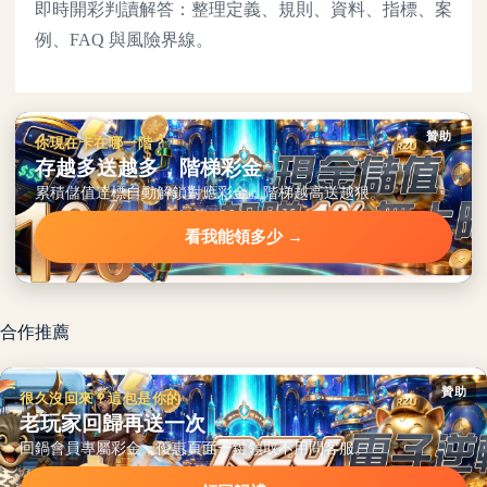
即時開彩判讀解答：整理定義、規則、資料、指標、案
例、FAQ 與風險界線。
贊助
你現在卡在哪一階？
存越多送越多，階梯彩金
累積儲值達標自動解鎖對應彩金，階梯越高送越狠。
看我能領多少 →
合作推薦
贊助
很久沒回來？這包是你的
老玩家回歸再送一次
回鍋會員專屬彩金，優惠頁面一鍵領取不用問客服。