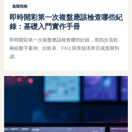
進階指南
即時開彩第一次複盤應該檢查哪些紀
錄：基礎入門實作手冊
即時開彩第一次複盤應該檢查哪些紀錄，用四步流程、
兩組數字案例、比較表、FAQ 與查核清單完成進階判
讀。