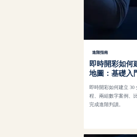
進階指南
即時開彩如何建
地圖：基礎入
即時開彩如何建立 3
程、兩組數字案例、比
完成進階判讀。