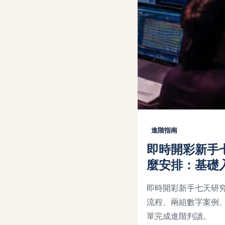
進階指南
即時開彩新手
麼安排：基礎
即時開彩新手七天研
流程、兩組數字案例、
單完成進階判讀。