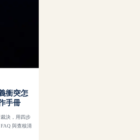
義衝突怎
作手冊
麼裁決，用四步
AQ 與查核清