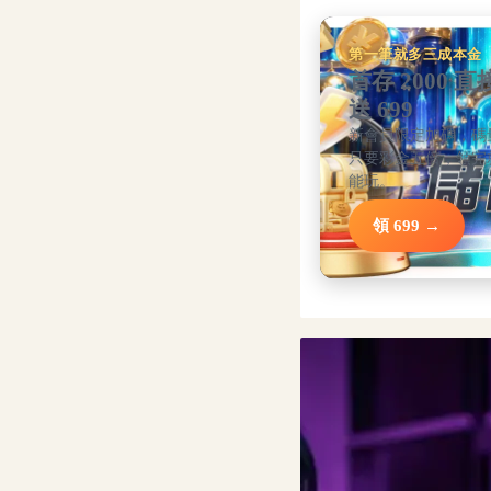
第一筆就多三成本金
首存 2000 直
送 699
新會員限定加碼，碼
只要彩金五倍，領完
能玩。
領 699 →