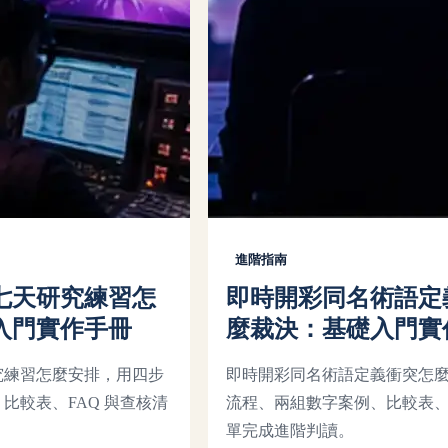
進階指南
七天研究練習怎
即時開彩同名術語定
入門實作手冊
麼裁決：基礎入門實
究練習怎麼安排，用四步
即時開彩同名術語定義衝突怎
比較表、FAQ 與查核清
流程、兩組數字案例、比較表、F
單完成進階判讀。