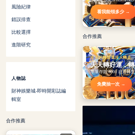
風險紀律
看我能領多少 →
錯誤排查
比較選擇
合作推薦
進階研究
今天的轉盤還沒人轉走
天天轉好運，轉
單筆存款 3000 就送轉
人物誌
免費抽一次 →
財神娛樂城-即時開彩誌編
輯室
合作推薦