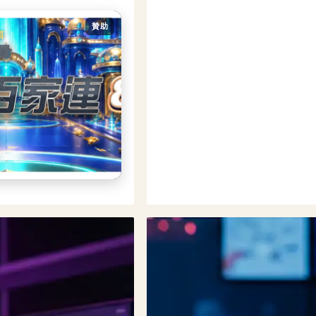
贊助
領
量
首
金