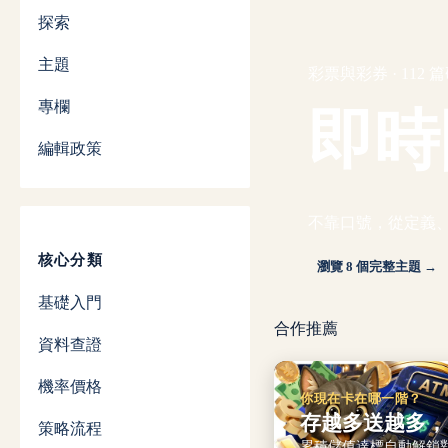
探索
主題
彩票與彩券 · 112 
專欄
即時
編輯政策
不靠口號，從定義
核心分類
瀏覽 8 個完整主題 →
基礎入門
合作推薦
資料查證
機率價格
你現在卡在哪一階？
存越多送越多，
策略流程
累積儲值達標自動解鎖