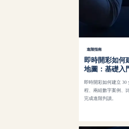
進階指南
即時開彩如何建
地圖：基礎入
即時開彩如何建立 3
程、兩組數字案例、比
完成進階判讀。