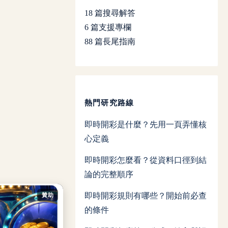
18 篇搜尋解答
6 篇支援專欄
88 篇長尾指南
熱門研究路線
即時開彩是什麼？先用一頁弄懂核
心定義
即時開彩怎麼看？從資料口徑到結
論的完整順序
即時開彩規則有哪些？開始前必查
贊助
的條件