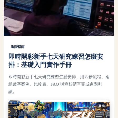
進階指南
即時開彩新手七天研究練習怎麼安
排：基礎入門實作手冊
即時開彩新手七天研究練習怎麼安排，用四步流程、兩
組數字案例、比較表、FAQ 與查核清單完成進階判
讀。
贊助
你現在卡在哪一階？
存越多送越多，階梯彩金