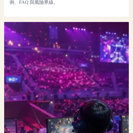
例、FAQ 與風險界線。