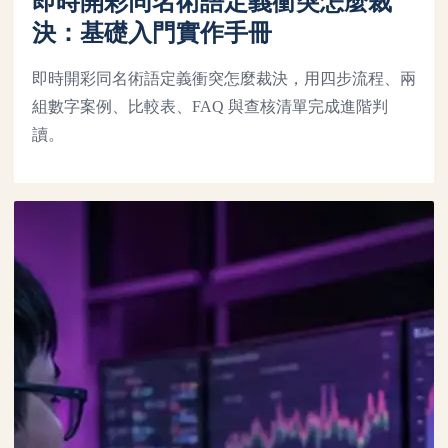
即時開彩同名術語定義衝突怎麼裁
決：基礎入門實作手冊
即時開彩同名術語定義衝突怎麼裁決，用四步流程、兩
組數字案例、比較表、FAQ 與查核清單完成進階判
讀。