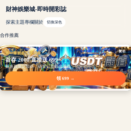
財神娛樂城-即時開彩誌
探索
主題
專欄
關於
切換深色
合作推薦
贊助
第一筆就多三成本金
首存 2000 直接送 699
新會員限定加碼，碼量只要彩金五倍，領完就能玩。
領 699 →