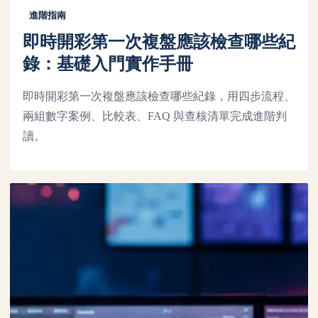
進階指南
即時開彩第一次複盤應該檢查哪些紀
錄：基礎入門實作手冊
即時開彩第一次複盤應該檢查哪些紀錄，用四步流程、
兩組數字案例、比較表、FAQ 與查核清單完成進階判
讀。