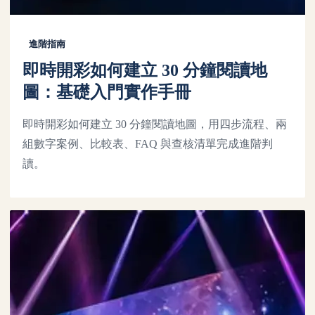
進階指南
即時開彩如何建立 30 分鐘閱讀地
圖：基礎入門實作手冊
即時開彩如何建立 30 分鐘閱讀地圖，用四步流程、兩
組數字案例、比較表、FAQ 與查核清單完成進階判
讀。