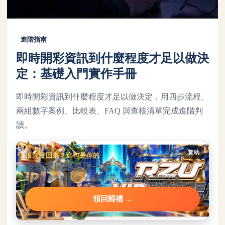
進階指南
即時開彩資訊到什麼程度才足以做決
定：基礎入門實作手冊
即時開彩資訊到什麼程度才足以做決定，用四步流程、
兩組數字案例、比較表、FAQ 與查核清單完成進階判
讀。
贊助
很久沒回來？這包是你的
老玩家回歸再送一次
回鍋會員專屬彩金，優惠頁面一鍵領取不用問客服。
領回歸禮 →