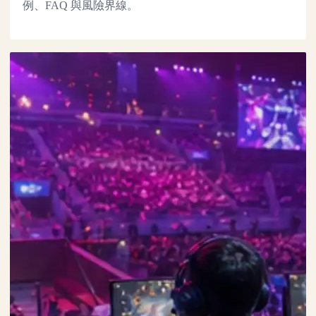
例、FAQ 與風險界線。