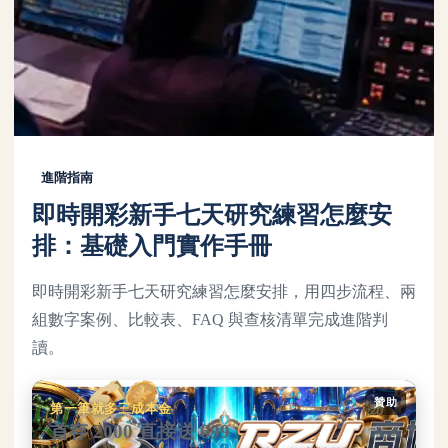
進階指南
即時開彩新手七天研究練習怎麼安
排：基礎入門實作手冊
即時開彩新手七天研究練習怎麼安排，用四步流程、兩
組數字案例、比較表、FAQ 與查核清單完成進階判
讀。
贊助
第一筆就多三成本金
首存 2000 直接送 699