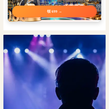
新會員限定加碼，碼量只要彩金五倍，領完就能玩。
領 699 →