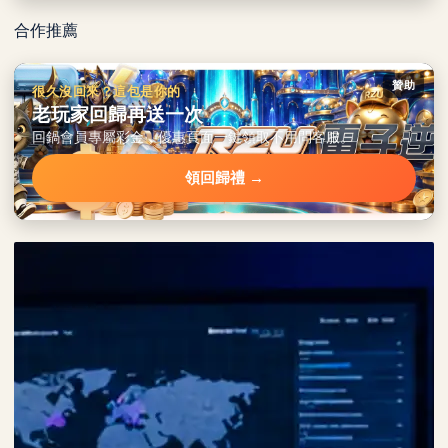
合作推薦
贊助
很久沒回來？這包是你的
老玩家回歸再送一次
回鍋會員專屬彩金，優惠頁面一鍵領取不用問客服。
領回歸禮 →