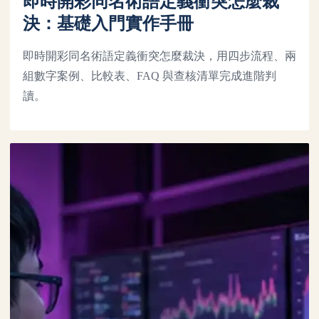
即時開彩同名術語定義衝突怎麼裁
決：基礎入門實作手冊
即時開彩同名術語定義衝突怎麼裁決，用四步流程、兩
組數字案例、比較表、FAQ 與查核清單完成進階判
讀。