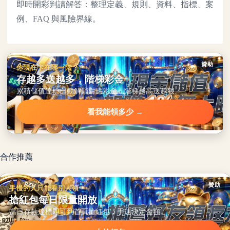
即時開彩判讀解答：整理定義、規則、資料、指標、案
例、FAQ 與風險界線。
贊助
你現在卡在哪一階？
存越多送越多，階梯彩金
累積儲值達標自動解鎖對應彩金，階梯越高送越狠。
看我能領多少 →
合作推薦
贊助
手慢的人只能看別人領
搶紅包每日限量開放
當日存款達標即可到首頁搶紅包，手速決定金額。