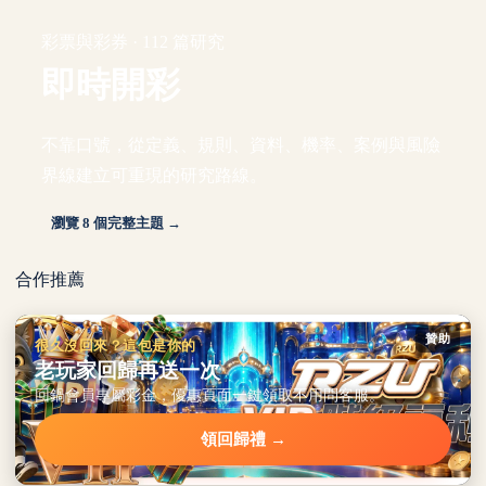
彩票與彩券 · 112 篇研究
即時開彩
不靠口號，從定義、規則、資料、機率、案例與風險
界線建立可重現的研究路線。
瀏覽 8 個完整主題 →
合作推薦
贊助
很久沒回來？這包是你的
老玩家回歸再送一次
回鍋會員專屬彩金，優惠頁面一鍵領取不用問客服。
領回歸禮 →