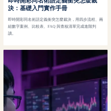
即時開彩同名術語定義衝突怎麼裁
決：基礎入門實作手冊
即時開彩同名術語定義衝突怎麼裁決，用四步流程、兩
組數字案例、比較表、FAQ 與查核清單完成進階判
讀。