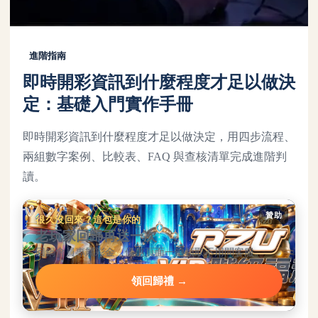
進階指南
即時開彩資訊到什麼程度才足以做決
定：基礎入門實作手冊
即時開彩資訊到什麼程度才足以做決定，用四步流程、
兩組數字案例、比較表、FAQ 與查核清單完成進階判
讀。
贊助
很久沒回來？這包是你的
老玩家回歸再送一次
回鍋會員專屬彩金，優惠頁面一鍵領取不用問客服。
領回歸禮 →