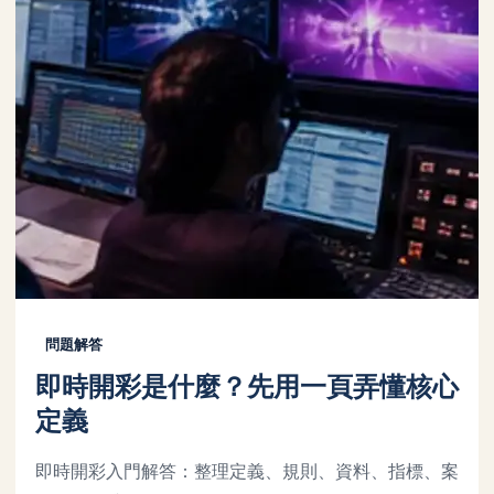
問題解答
即時開彩是什麼？先用一頁弄懂核心
定義
即時開彩入門解答：整理定義、規則、資料、指標、案