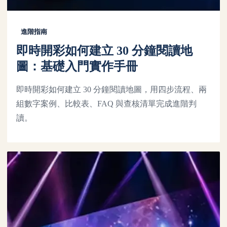
進階指南
即時開彩如何建立 30 分鐘閱讀地
圖：基礎入門實作手冊
即時開彩如何建立 30 分鐘閱讀地圖，用四步流程、兩
組數字案例、比較表、FAQ 與查核清單完成進階判
讀。