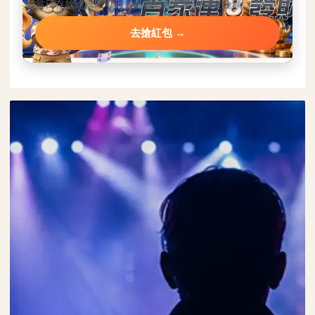
當日存款達標即可到首頁搶紅包，手速決定金額。
去搶紅包 →