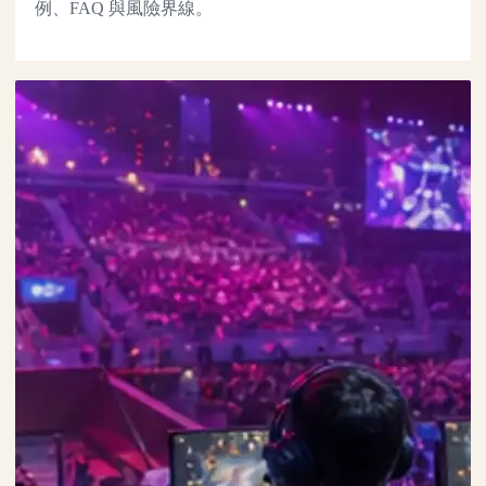
例、FAQ 與風險界線。