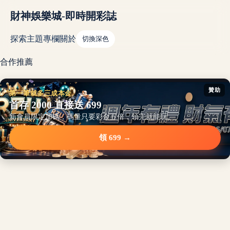
財神娛樂城-即時開彩誌
探索
主題
專欄
關於
切換深色
合作推薦
贊助
第一筆就多三成本金
首存 2000 直接送 699
新會員限定加碼，碼量只要彩金五倍，領完就能玩。
領 699 →