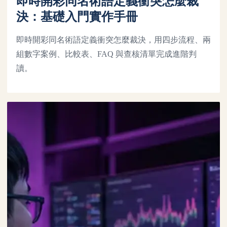
即時開彩同名術語定義衝突怎麼裁
決：基礎入門實作手冊
即時開彩同名術語定義衝突怎麼裁決，用四步流程、兩
組數字案例、比較表、FAQ 與查核清單完成進階判
讀。