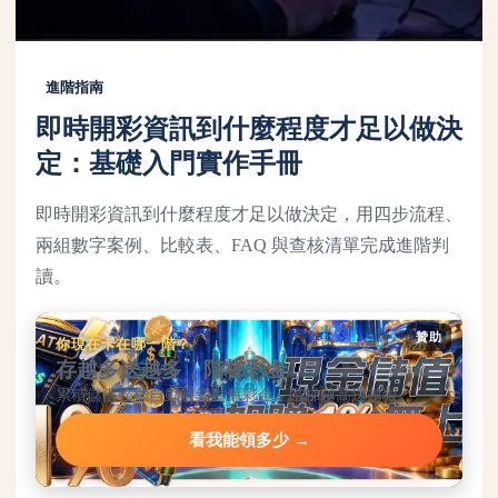
進階指南
即時開彩資訊到什麼程度才足以做決
定：基礎入門實作手冊
即時開彩資訊到什麼程度才足以做決定，用四步流程、
兩組數字案例、比較表、FAQ 與查核清單完成進階判
讀。
贊助
你現在卡在哪一階？
存越多送越多，階梯彩金
累積儲值達標自動解鎖對應彩金，階梯越高送越狠。
看我能領多少 →