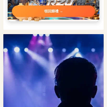
回鍋會員專屬彩金，優惠頁面一鍵領取不用問客服。
領回歸禮 →