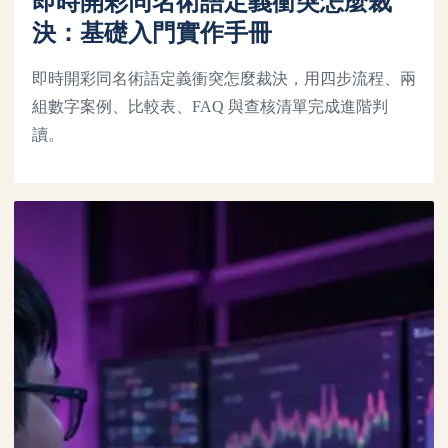
即時開彩同名術語定義衝突怎麼裁
決：基礎入門實作手冊
即時開彩同名術語定義衝突怎麼裁決，用四步流程、兩
組數字案例、比較表、FAQ 與查核清單完成進階判
讀。