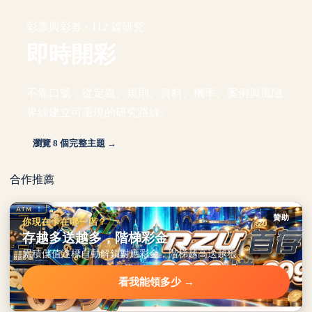
彩票與彩券 · 112 篇研究
即時開彩
不靠口號，從定義、規則、資料、機率、案例與風險
界線建立可重現的研究路線。
瀏覽 8 個完整主題 →
合作推薦
贊助
你現在卡在哪一階？
存越多送越多，階梯彩金
累積儲值達標自動解鎖對應彩金，階梯越高送越狠。
看我能領多少 →