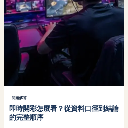
問題解答
即時開彩怎麼看？從資料口徑到結論
的完整順序