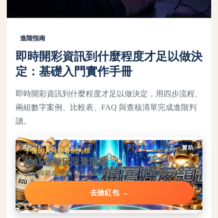
進階指南
即時開彩資訊到什麼程度才足以做決
定：基礎入門實作手冊
即時開彩資訊到什麼程度才足以做決定，用四步流程、
兩組數字案例、比較表、FAQ 與查核清單完成進階判
讀。
贊助
手慢的人只能看別人領
搶紅包每日限量開放
當日存款達標即可到首頁搶紅包，手速決定金額。
去搶紅包 →