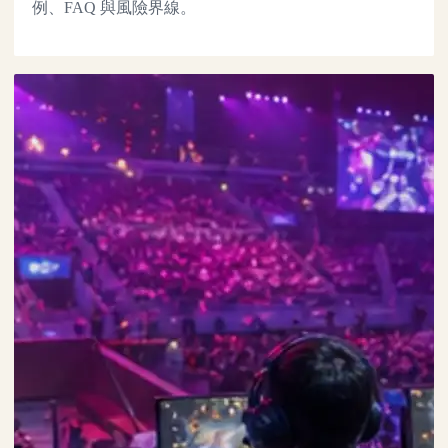
例、FAQ 與風險界線。