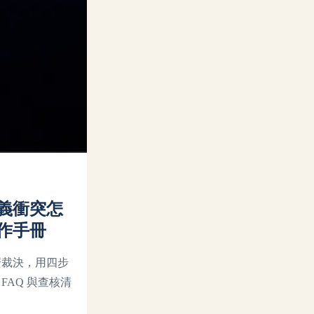
義衝突怎
作手冊
麼裁決，用四步
AQ 與查核清