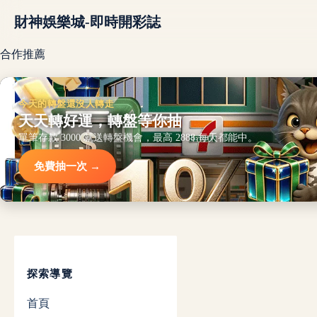
財神娛樂城-即時開彩誌
合作推薦
今天的轉盤還沒人轉走
天天轉好運，轉盤等你抽
單筆存款 3000 就送轉盤機會，最高 2888 每天都能中。
免費抽一次 →
探索導覽
首頁