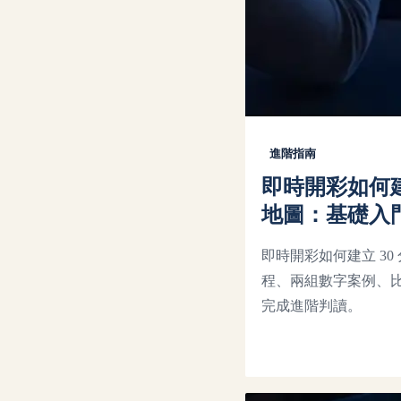
進階指南
即時開彩如何建
地圖：基礎入
即時開彩如何建立 3
程、兩組數字案例、比
完成進階判讀。