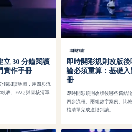
進階指南
立 30 分鐘閱讀
即時開彩規則改版後
門實作手冊
論必須重算：基礎入
冊
0 分鐘閱讀地圖，用四步流
較表、FAQ 與查核清單
即時開彩規則改版後哪些舊結
四步流程、兩組數字案例、比較表
核清單完成進階判讀。