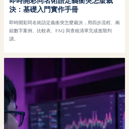
即時開彩同名術語定義衝突怎麼裁
決：基礎入門實作手冊
即時開彩同名術語定義衝突怎麼裁決，用四步流程、兩
組數字案例、比較表、FAQ 與查核清單完成進階判
讀。