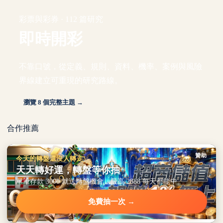
彩票與彩券 · 112 篇研究
即時開彩
不靠口號，從定義、規則、資料、機率、案例與風險
界線建立可重現的研究路線。
瀏覽 8 個完整主題 →
合作推薦
贊助
今天的轉盤還沒人轉走
天天轉好運，轉盤等你抽
單筆存款 3000 就送轉盤機會，最高 2888 每天都能中。
免費抽一次 →