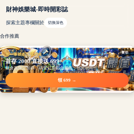
財神娛樂城-即時開彩誌
探索
主題
專欄
關於
切換深色
合作推薦
贊助
第一筆就多三成本金
首存 2000 直接送 699
新會員限定加碼，碼量只要彩金五倍，領完就能玩。
領 699 →