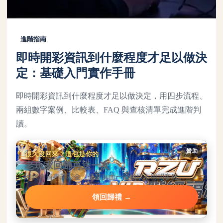
進階指南
即時開彩資訊到什麼程度才足以做決
定：基礎入門實作手冊
即時開彩資訊到什麼程度才足以做決定，用四步流程、
兩組數字案例、比較表、FAQ 與查核清單完成進階判
讀。
贊助
很久沒回來？這包是你的
老玩家回歸再送一次
回鍋會員專屬彩金，優惠頁面一鍵領取不用問客服。
領回歸禮 →