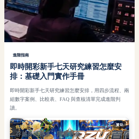
進階指南
即時開彩新手七天研究練習怎麼安
排：基礎入門實作手冊
即時開彩新手七天研究練習怎麼安排，用四步流程、兩
組數字案例、比較表、FAQ 與查核清單完成進階判
讀。
贊助
你現在卡在哪一階？
存越多送越多，階梯彩金