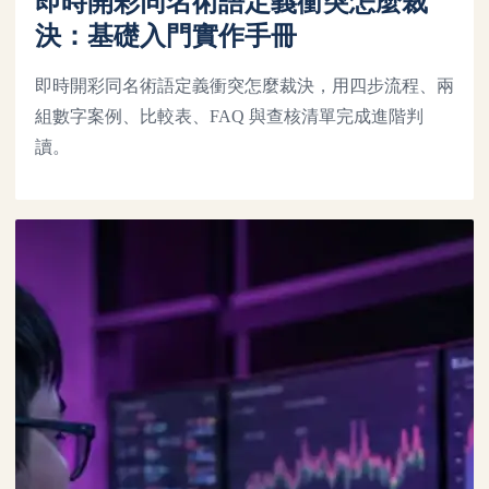
即時開彩同名術語定義衝突怎麼裁
決：基礎入門實作手冊
即時開彩同名術語定義衝突怎麼裁決，用四步流程、兩
組數字案例、比較表、FAQ 與查核清單完成進階判
讀。