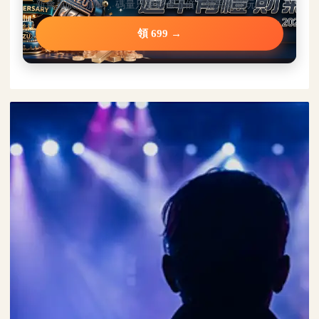
新會員限定加碼，碼量只要彩金五倍，領完就能玩。
領 699 →