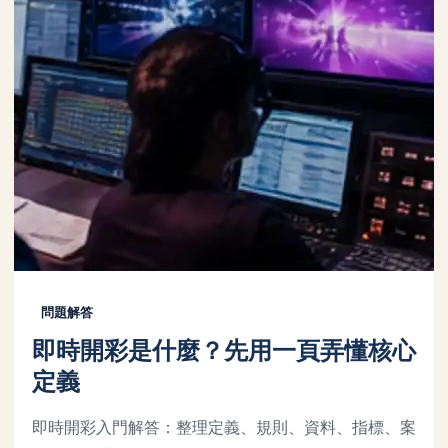
問題解答
即時開彩是什麼？先用一頁弄懂核心
定義
即時開彩入門解答：整理定義、規則、資料、指標、案