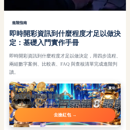
進階指南
即時開彩資訊到什麼程度才足以做決
定：基礎入門實作手冊
即時開彩資訊到什麼程度才足以做決定，用四步流程、
兩組數字案例、比較表、FAQ 與查核清單完成進階判
讀。
贊助
手慢的人只能看別人領
搶紅包每日限量開放
當日存款達標即可到首頁搶紅包，手速決定金額。
去搶紅包 →