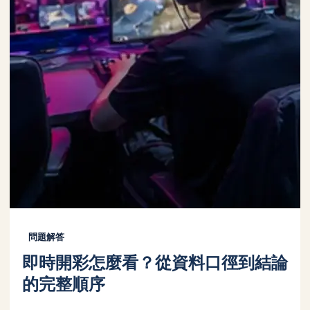
問題解答
即時開彩怎麼看？從資料口徑到結論
的完整順序