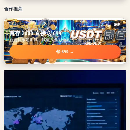
合作推薦
贊助
第一筆就多三成本金
首存 2000 直接送 699
新會員限定加碼，碼量只要彩金五倍，領完就能玩。
領 699 →