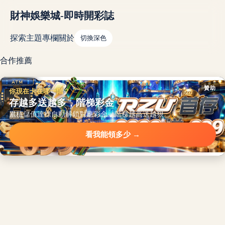
財神娛樂城-即時開彩誌
探索
主題
專欄
關於
切換深色
合作推薦
贊助
你現在卡在哪一階？
存越多送越多，階梯彩金
累積儲值達標自動解鎖對應彩金，階梯越高送越狠。
看我能領多少 →