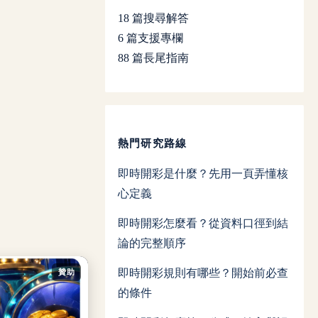
18 篇搜尋解答
6 篇支援專欄
88 篇長尾指南
熱門研究路線
即時開彩是什麼？先用一頁弄懂核
心定義
即時開彩怎麼看？從資料口徑到結
論的完整順序
即時開彩規則有哪些？開始前必查
贊助
的條件