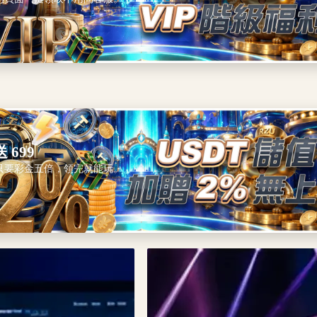
 699
只要彩金五倍，領完就能玩。