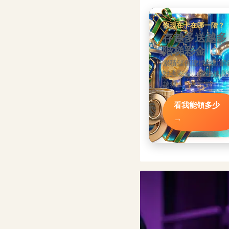
你現在卡在哪一階？
存越多送越多
階梯彩金
累積儲值達標自動解
對應彩金，階梯越高
越狠。
看我能領多少
→