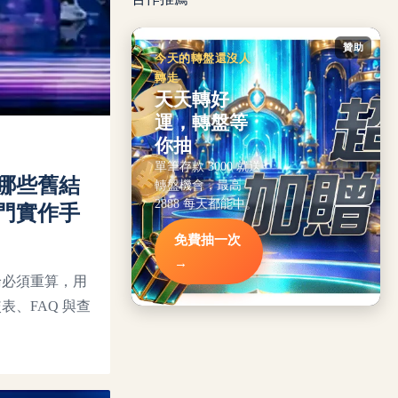
贊助
今天的轉盤還沒人
轉走
天天轉好
運，轉盤等
你抽
單筆存款 3000 就送
哪些舊結
轉盤機會，最高
2888 每天都能中。
門實作手
免費抽一次
→
論必須重算，用
、FAQ 與查