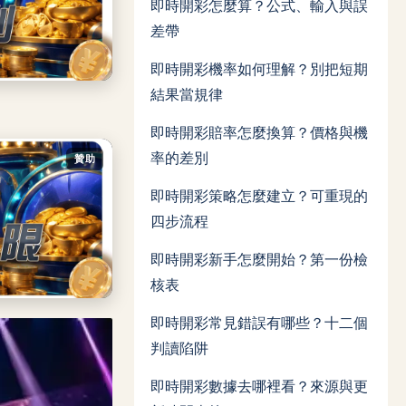
即時開彩怎麼算？公式、輸入與誤
差帶
即時開彩機率如何理解？別把短期
結果當規律
即時開彩賠率怎麼換算？價格與機
率的差別
贊助
即時開彩策略怎麼建立？可重現的
四步流程
即時開彩新手怎麼開始？第一份檢
核表
即時開彩常見錯誤有哪些？十二個
判讀陷阱
即時開彩數據去哪裡看？來源與更