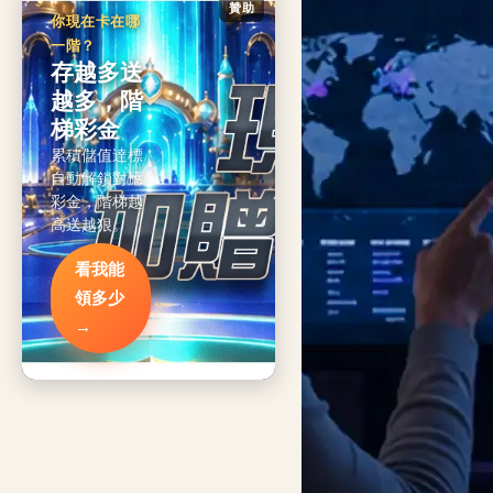
贊助
你現在卡在哪
一階？
存越多送
越多，階
梯彩金
累積儲值達標
自動解鎖對應
彩金，階梯越
高送越狠。
看我能
領多少
→