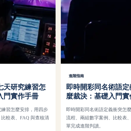
進階指南
七天研究練習怎
即時開彩同名術語定
入門實作手冊
麼裁決：基礎入門實
究練習怎麼安排，用四步
即時開彩同名術語定義衝突怎
比較表、FAQ 與查核清
流程、兩組數字案例、比較表、F
單完成進階判讀。