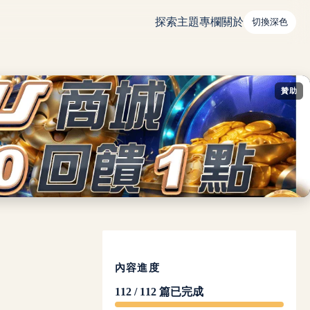
探索
主題
專欄
關於
切換深色
贊助
內容進度
112 / 112 篇已完成