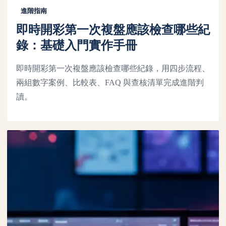
進階指南
即時開彩第一次複盤應該檢查哪些紀
錄：基礎入門實作手冊
即時開彩第一次複盤應該檢查哪些紀錄，用四步流程、
兩組數字案例、比較表、FAQ 與查核清單完成進階判
讀。