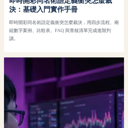
即時開彩同名術語定義衝突怎麼裁
決：基礎入門實作手冊
即時開彩同名術語定義衝突怎麼裁決，用四步流程、兩
組數字案例、比較表、FAQ 與查核清單完成進階判
讀。