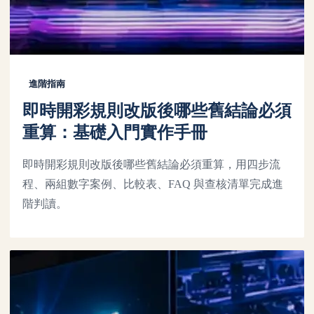
進階指南
即時開彩規則改版後哪些舊結論必須
重算：基礎入門實作手冊
即時開彩規則改版後哪些舊結論必須重算，用四步流
程、兩組數字案例、比較表、FAQ 與查核清單完成進
階判讀。