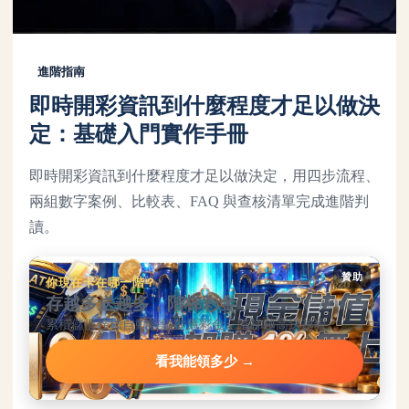
進階指南
即時開彩資訊到什麼程度才足以做決
定：基礎入門實作手冊
即時開彩資訊到什麼程度才足以做決定，用四步流程、
兩組數字案例、比較表、FAQ 與查核清單完成進階判
讀。
贊助
你現在卡在哪一階？
存越多送越多，階梯彩金
累積儲值達標自動解鎖對應彩金，階梯越高送越狠。
看我能領多少 →