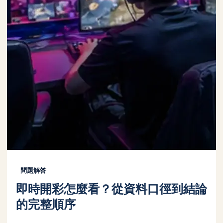
問題解答
即時開彩怎麼看？從資料口徑到結論
的完整順序