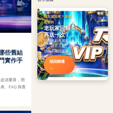
贊助
很久沒回來？這包
是你的
老玩家回歸
再送一次
回鍋會員專屬彩
金，優惠頁面一鍵
領取不用問客服。
哪些舊結
門實作手
領回歸禮
→
論必須重算，用
、FAQ 與查