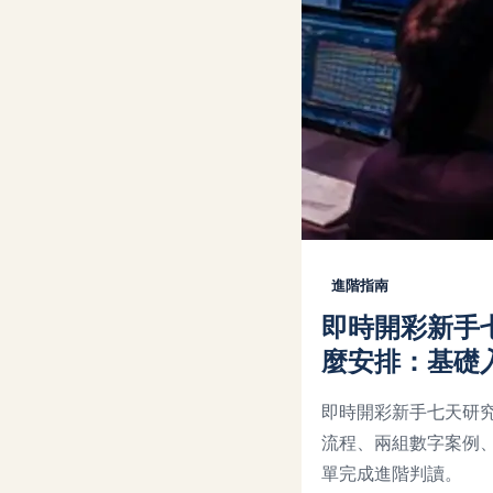
進階指南
即時開彩新手
麼安排：基礎
即時開彩新手七天研
流程、兩組數字案例、
單完成進階判讀。