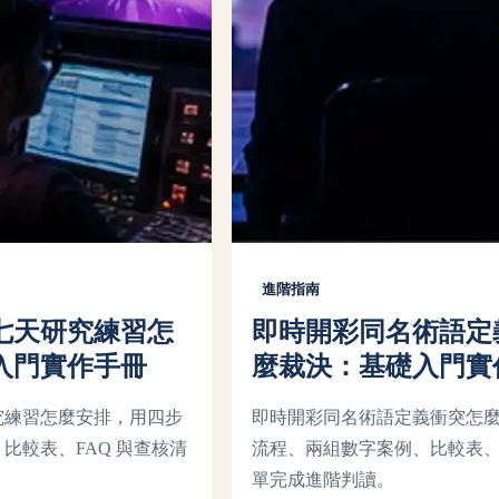
進階指南
七天研究練習怎
即時開彩同名術語定
入門實作手冊
麼裁決：基礎入門實
究練習怎麼安排，用四步
即時開彩同名術語定義衝突怎
比較表、FAQ 與查核清
流程、兩組數字案例、比較表、F
單完成進階判讀。