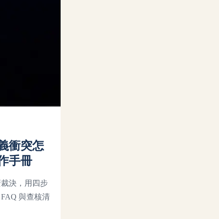
義衝突怎
作手冊
麼裁決，用四步
AQ 與查核清