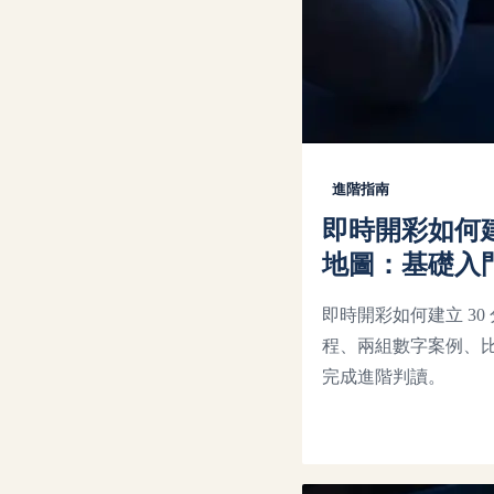
進階指南
即時開彩如何建
地圖：基礎入
即時開彩如何建立 3
程、兩組數字案例、比
完成進階判讀。