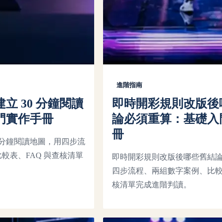
進階指南
立 30 分鐘閱讀
即時開彩規則改版後
門實作手冊
論必須重算：基礎入
冊
0 分鐘閱讀地圖，用四步流
較表、FAQ 與查核清單
即時開彩規則改版後哪些舊結
四步流程、兩組數字案例、比較表
核清單完成進階判讀。