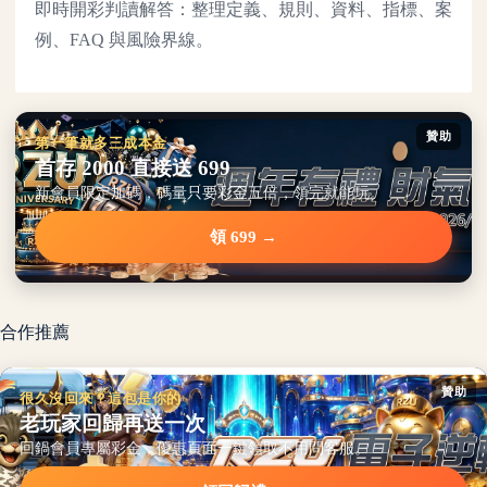
即時開彩判讀解答：整理定義、規則、資料、指標、案
例、FAQ 與風險界線。
贊助
第一筆就多三成本金
首存 2000 直接送 699
新會員限定加碼，碼量只要彩金五倍，領完就能玩。
領 699 →
合作推薦
贊助
很久沒回來？這包是你的
老玩家回歸再送一次
回鍋會員專屬彩金，優惠頁面一鍵領取不用問客服。