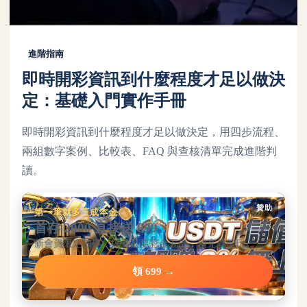
進階指南
即時開彩資訊到什麼程度才足以做決
定：基礎入門實作手冊
即時開彩資訊到什麼程度才足以做決定，用四步流程、
兩組數字案例、比較表、FAQ 與查核清單完成進階判
讀。
贊助
第一筆就多三成本金
首存 2000 直接送 699
新會員限定加碼，碼量只要彩金五倍，領完就能玩。
領 699 →