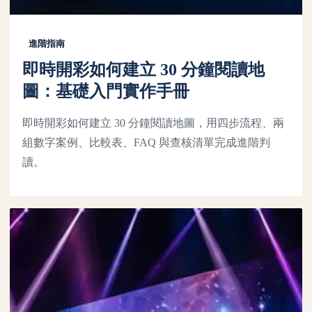
進階指南
即時開彩如何建立 30 分鐘閱讀地
圖：基礎入門實作手冊
即時開彩如何建立 30 分鐘閱讀地圖，用四步流程、兩
組數字案例、比較表、FAQ 與查核清單完成進階判
讀。