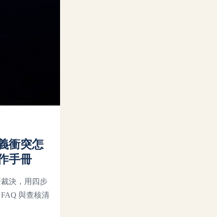
義衝突怎
作手冊
麼裁決，用四步
AQ 與查核清