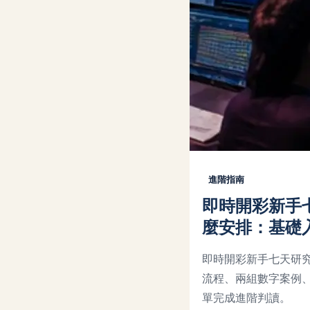
進階指南
即時開彩新手
麼安排：基礎
即時開彩新手七天研
流程、兩組數字案例、
單完成進階判讀。