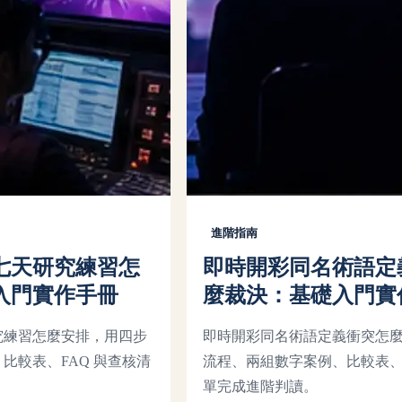
進階指南
七天研究練習怎
即時開彩同名術語定
入門實作手冊
麼裁決：基礎入門實
究練習怎麼安排，用四步
即時開彩同名術語定義衝突怎
比較表、FAQ 與查核清
流程、兩組數字案例、比較表、F
單完成進階判讀。