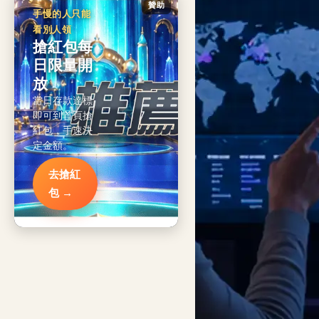
贊助
手慢的人只能
看別人領
搶紅包每
日限量開
放
當日存款達標
即可到首頁搶
紅包，手速決
定金額。
去搶紅
包 →