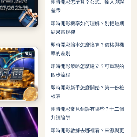
即時開彩怎麼算？公式、輸入與誤
差帶
即時開彩機率如何理解？別把短期
結果當規律
即時開彩賠率怎麼換算？價格與機
率的差別
贊助
即時開彩策略怎麼建立？可重現的
四步流程
即時開彩新手怎麼開始？第一份檢
核表
即時開彩常見錯誤有哪些？十二個
判讀陷阱
即時開彩數據去哪裡看？來源與更