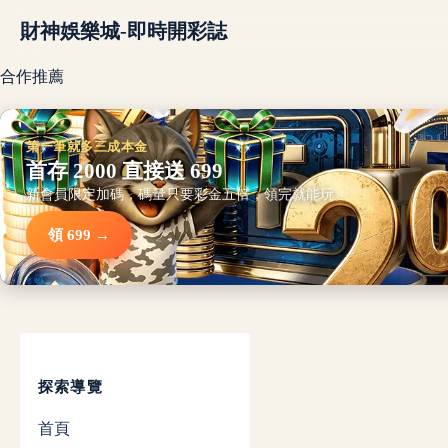
財神娛樂城-即時開彩誌
合作推薦
第一筆就多三成本金
首存 2000 直接送 699
新會員限定加碼，碼量只要彩金五倍，領完就能玩。
領 699 →
探索導覽
首頁