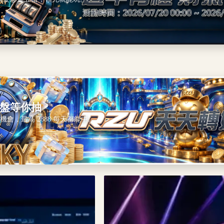
盤等你抽
盤機會，最高 2888 每天都能中。