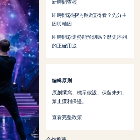
新時間查核
即時開彩哪些指標值得看？先分主
因與輔因
即時開彩走勢能預測嗎？歷史序列
的正確用途
編輯原則
原創撰寫、標示假設、保留未知、
禁止獲利保證。
查看完整政策
合作推薦