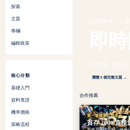
探索
主題
彩票與彩券 · 112 
專欄
即時
編輯政策
不靠口號，從定義
核心分類
瀏覽 8 個完整主題 →
基礎入門
合作推薦
資料查證
機率價格
第一筆就多三成本金
首存 2000 直接送
策略流程
新會員限定加碼，碼量