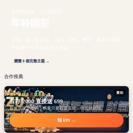
彩票與彩券 · 112 篇研究
即時開彩
不靠口號，從定義、規則、資料、機率、案例與風險
界線建立可重現的研究路線。
瀏覽 8 個完整主題 →
合作推薦
贊助
第一筆就多三成本金
首存 2000 直接送 699
新會員限定加碼，碼量只要彩金五倍，領完就能玩。
領 699 →