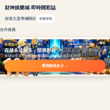
財神娛樂城-即時開彩誌
探索
主題
專欄
關於
切換深色
合作推薦
贊助
你現在卡在哪一階？
存越多送越多，階梯彩金
累積儲值達標自動解鎖對應彩金，階梯越高送越狠。
看我能領多少 →