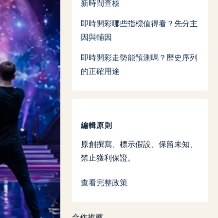
新時間查核
即時開彩哪些指標值得看？先分主
因與輔因
即時開彩走勢能預測嗎？歷史序列
的正確用途
編輯原則
原創撰寫、標示假設、保留未知、
禁止獲利保證。
查看完整政策
合作推薦