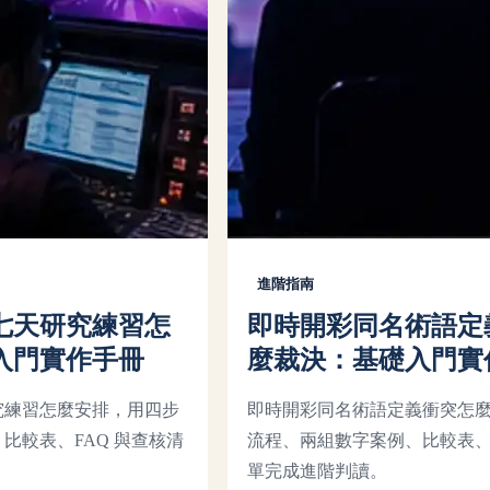
進階指南
七天研究練習怎
即時開彩同名術語定
入門實作手冊
麼裁決：基礎入門實
究練習怎麼安排，用四步
即時開彩同名術語定義衝突怎
比較表、FAQ 與查核清
流程、兩組數字案例、比較表、F
單完成進階判讀。