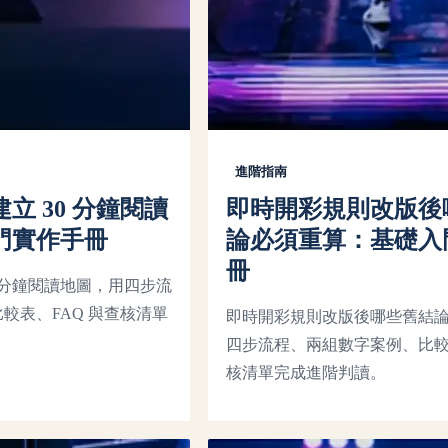
進階指南
立 30 分鐘閱讀
即時開彩規則改版後
門實作手冊
論必須重算：基礎入
冊
0 分鐘閱讀地圖，用四步流
較表、FAQ 與查核清單
即時開彩規則改版後哪些舊結
四步流程、兩組數字案例、比較表
核清單完成進階判讀。