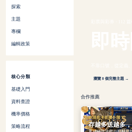
探索
主題
彩票與彩券 · 112 
專欄
即時
編輯政策
不靠口號，從定義
核心分類
瀏覽 8 個完整主題 →
基礎入門
合作推薦
資料查證
機率價格
你現在卡在哪一階？
存越多送越多，
策略流程
累積儲值達標自動解鎖