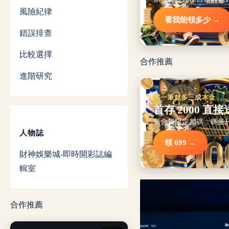
風險紀律
看我能領多少 →
錯誤排查
比較選擇
合作推薦
進階研究
第一筆就多三成本金
首存 2000 直接送
新會員限定加碼，碼量
人物誌
領 699 →
財神娛樂城-即時開彩誌編
輯室
合作推薦