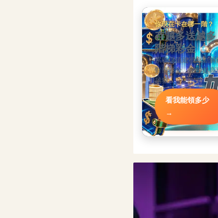
你現在卡在哪一階？
存越多送越多
階梯彩金
累積儲值達標自動解
對應彩金，階梯越高
越狠。
看我能領多少
→